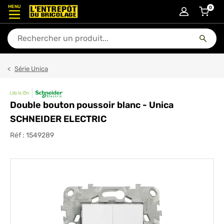
MENU
0
articl
En quoi puis-je vous aider ?
Série Unica
Double bouton poussoir blanc - Unica
SCHNEIDER ELECTRIC
Réf :
1549289