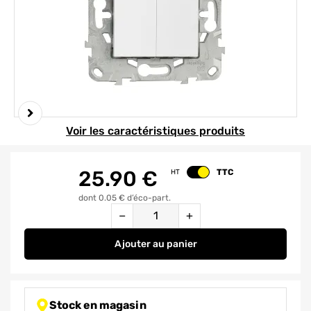
Element 1 sur 3
Voir les caractéristiques produits
25.90
€
TTC
HT
Changer le prix
dont 0.05 € d’éco-part.
Quantité
−
+
Ajouter
au panier
Double bouton poussoir blanc -
Stock en magasin