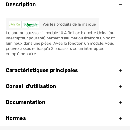
Ouve
Description
SCHNEIDER ELEC
Voir les produits de la marque
Le bouton poussoir 1 module 10 A finition blanche Unica (ou
interrupteur poussoir) permet d'allumer ou éteindre un point
lumineux dans une pièce. Avec la fonction un module, vous
pouvez associer jusqu'à 2 poussoirs ou un interrupteur
complémentaire.
Ferm
Caractéristiques principales
Ferm
Conseil d'utilisation
Ferm
Documentation
Ferm
Normes