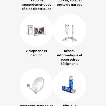
fixation et
portail, volet et
raccordement des
porte de garage
câbles électriques
Visiophone et
Réseau
carillon
informatique et
accessoires
téléphonie
Antennes, paraboles
Pile, pile