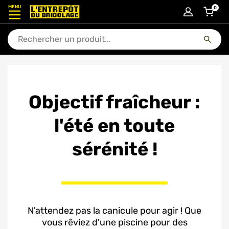
MENU
0
articl
En quoi puis-je vous aider ?
Objectif fraîcheur :
l'été en toute
sérénité !
N'attendez pas la canicule pour agir ! Que
vous rêviez d'une piscine pour des