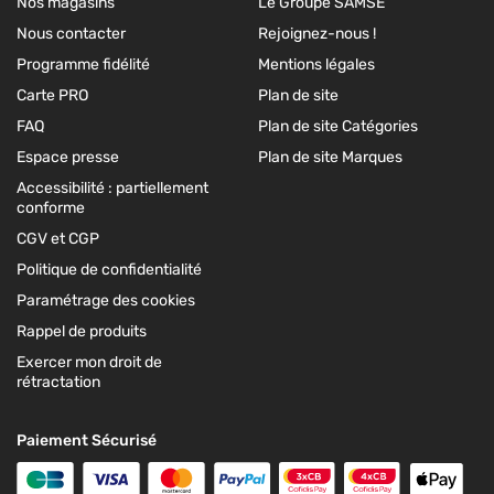
Nos magasins
Le Groupe SAMSE
Nous contacter
Rejoignez-nous !
Programme fidélité
Mentions légales
Carte PRO
Plan de site
FAQ
Plan de site Catégories
Espace presse
Plan de site Marques
Accessibilité : partiellement
conforme
CGV et CGP
Politique de confidentialité
Paramétrage des cookies
Rappel de produits
Exercer mon droit de
rétractation
Paiement Sécurisé
Carte Bleue
Visa
MasterCard
Paypal
Paiement en 3 fois
Paiement e
Ap