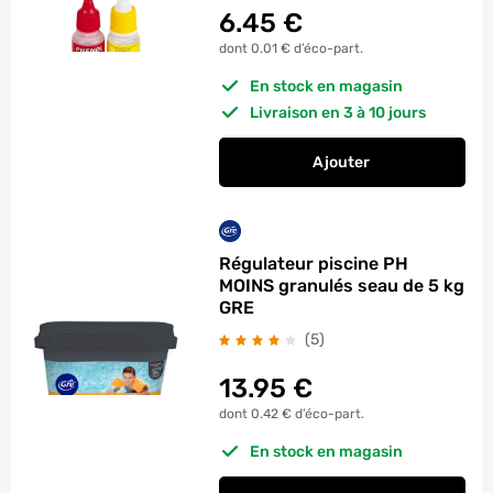
6.45
€
dont 0.01 € d’éco-part.
En stock en magasin
Livraison en 3 à 10 jours
Ajouter
au panier
Recharge analyse ch
Régulateur piscine PH
MOINS granulés seau de 5 kg
GRE
avis
(5
)
13.95
€
dont 0.42 € d’éco-part.
En stock en magasin