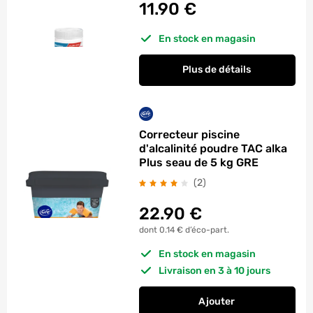
11.90
€
En stock en magasin
Plus de détails
Correcteur piscine
d'alcalinité poudre TAC alka
Plus seau de 5 kg GRE
avis
(2
)
22.90
€
dont 0.14 € d’éco-part.
En stock en magasin
Livraison en 3 à 10 jours
Ajouter
au panier
Correcteur piscine d