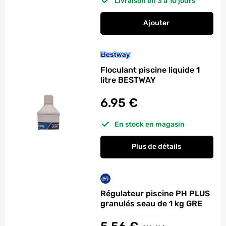
Livraison en 3 à 10 jours
Ajouter
au panier
Chlore liquide piscin
Floculant piscine liquide 1
litre BESTWAY
6.95
€
En stock en magasin
Plus de détails
Régulateur piscine PH PLUS
granulés seau de 1 kg GRE