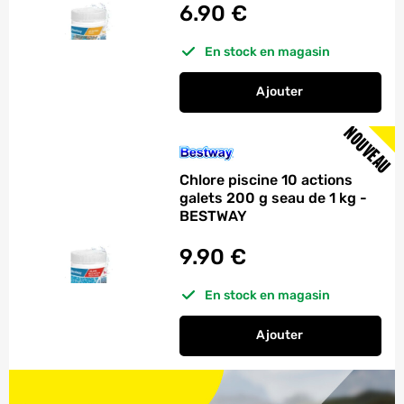
6.90
€
En stock en magasin
Ajouter
au panier
Régulateur piscine 
NOUVEAU
Chlore piscine 10 actions
galets 200 g seau de 1 kg -
BESTWAY
9.90
€
En stock en magasin
Ajouter
au panier
Chlore piscine 10 ac