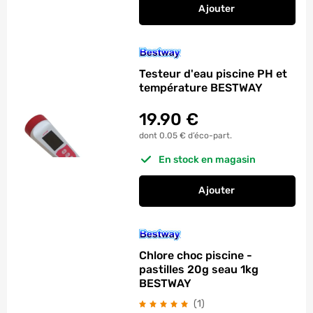
Ajouter
au panier
Chlore lent piscine 
Testeur d'eau piscine PH et
température BESTWAY
19.90
€
dont 0.05 € d’éco-part.
En stock en magasin
Ajouter
au panier
Testeur d'eau pisci
Chlore choc piscine -
pastilles 20g seau 1kg
BESTWAY
avis
(1
)