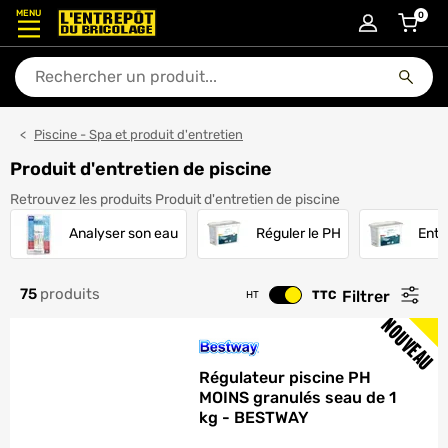
MENU
0
articl
En quoi puis-je vous aider ?
Piscine - Spa et produit d'entretien
Produit d'entretien de piscine
Retrouvez les produits Produit d'entretien de piscine
Analyser son eau
Réguler le PH
Entr
75
produits
Filtrer
TTC
HT
Changer le prix
NOUVEAU
Régulateur piscine PH
MOINS granulés seau de 1
kg - BESTWAY