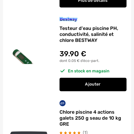
Plus de détails
Testeur d'eau piscine PH,
conductivité, salinité et
chlore BESTWAY
39.90
€
dont 0.05 € d’éco-part.
En stock en magasin
Ajouter
au panier
Testeur d'eau piscin
Chlore piscine 4 actions
galets 250 g seau de 10 kg
GRE
avis
(1
)