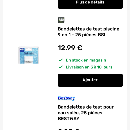
Plus de détails
Bandelettes de test piscine
9 en 1 - 25 pièces BSI
12.99
€
En stock en magasin
Livraison en 3 à 10 jours
Ajouter
au panier
Bandelettes de test p
Bandelettes de test pour
eau salée, 25 pièces
BESTWAY