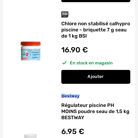
Chlore non stabilisé calhypro
piscine - briquette 7 g seau
de 1 kg BSI
16.90
€
En stock en magasin
Ajouter
au panier
Chlore non stabilisé 
Régulateur piscine PH
MOINS poudre seau de 1,5 kg
BESTWAY
6.95
€