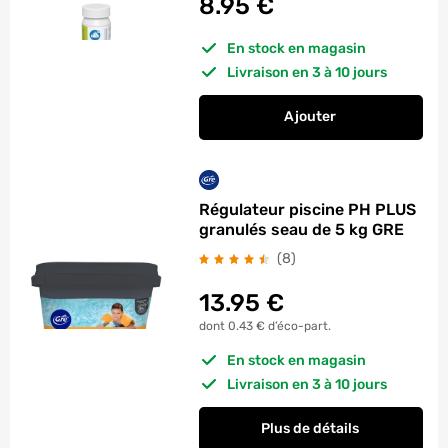
8.95
€
En stock en magasin
Livraison en 3 à 10 jours
Ajouter
au panier
Bandelettes de test
Régulateur piscine PH PLUS
granulés seau de 5 kg GRE
avis
(8
)
13.95
€
dont 0.43 € d’éco-part.
En stock en magasin
Livraison en 3 à 10 jours
Plus de détails