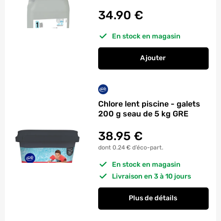
34.90
€
En stock en magasin
Ajouter
au panier
Régulateur piscine P
Chlore lent piscine - galets
200 g seau de 5 kg GRE
38.95
€
dont 0.24 € d’éco-part.
En stock en magasin
Livraison en 3 à 10 jours
Plus de détails