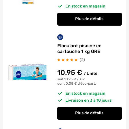
En stock en magasin
Plus de détails
Floculant piscine en
cartouche 1 kg GRE
avis
(2
)
10.95
€
/
Unité
soit 10.95 €
/
Kilo
dont 0.08 € d’éco-part.
En stock en magasin
Livraison en 3 à 10 jours
Plus de détails