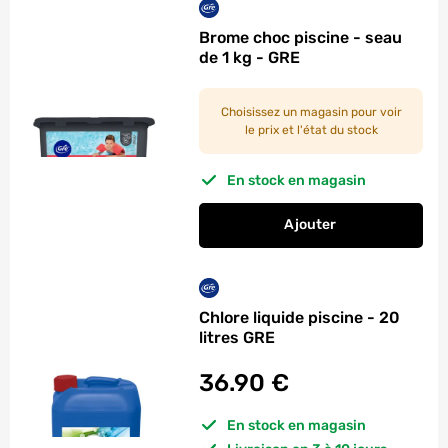
Brome choc piscine - seau
de 1 kg - GRE
Choisissez un magasin pour voir
le prix et l'état du stock
En stock en magasin
Ajouter
au panier
Brome choc piscine -
Chlore liquide piscine - 20
litres GRE
36.90
€
En stock en magasin