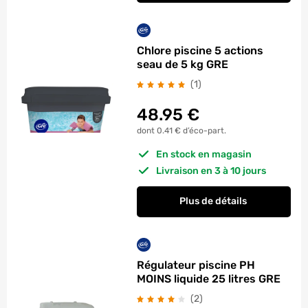
Chlore piscine 5 actions
seau de 5 kg GRE
avis
(1
)
48.95
€
dont 0.41 € d’éco-part.
En stock en magasin
Livraison en 3 à 10 jours
Plus de détails
Régulateur piscine PH
MOINS liquide 25 litres GRE
avis
(2
)