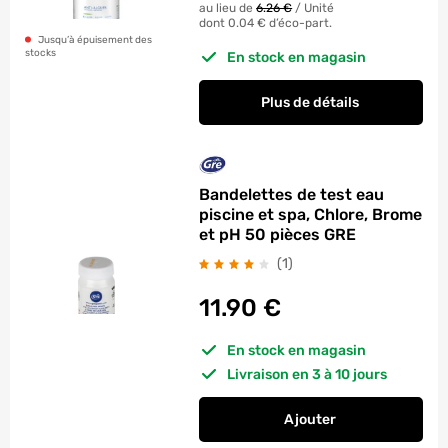
au lieu de
6.26 €
/
Unité
dont 0.04 € d’éco-part.
Jusqu’à épuisement des
stocks
En stock en magasin
Plus de détails
Bandelettes de test eau
piscine et spa, Chlore, Brome
et pH 50 pièces GRE
avis
(1
)
11.90
€
En stock en magasin
Livraison en 3 à 10 jours
Ajouter
au panier
Bandelettes de test 