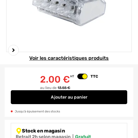
Element 1 sur 2
Voir les caractéristiques produits
2.00
€
TTC
HT
Changer le prix
au lieu de
13.55 €
Ajouter
au panier
Bornes automatiques 5 fils par 5
Jusqu’à épuisement des stocks
Stock en magasin
Retrait 2h selon magasin
|
gratuit