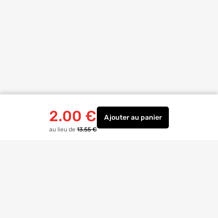
2.00
€
Ajouter
au panier
Bornes automatiques 5 fil
au lieu de
13.55 €
Livraison à
domicile
Retrait magasin
gratuit