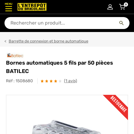
MENU
0
articl
En quoi puis-je vous aider ?
Barrette de connexion et borne automatique
Bornes automatiques 5 fils par 50 pièces
BATILEC
Réf :
1508680
(1 avis)
DESTOCKAGE