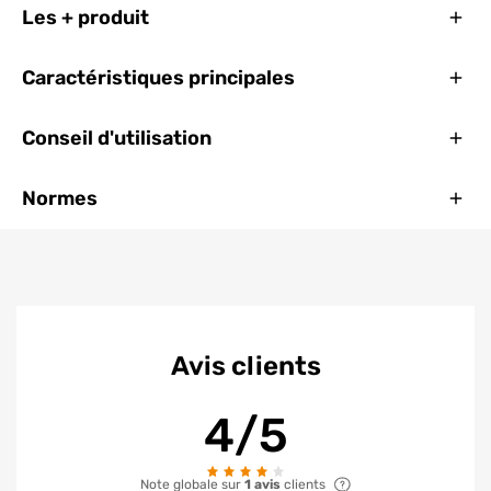
Ferm
Les + produit
Ferm
Caractéristiques principales
Ferm
Conseil d'utilisation
Ferm
Normes
Avis clients
4/5
Note globale sur
1 avis
clients