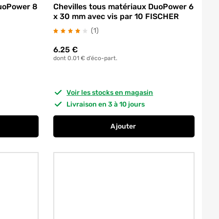
DuoPower 8
Chevilles tous matériaux DuoPower 6
x 30 mm avec vis par 10 FISCHER
avis
(1
)
6.25
€
dont 0.01 € d’éco-part.
Voir les stocks en magasin
Livraison en 3 à 10 jours
Ajouter
2 mm par 200 RED HEAD
 tous matériaux DuoPower 8 x 40 mm par 100 FISCHER
au panier
Chevilles tous matériaux Du