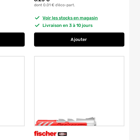
dont 0.01 € d’éco-part.
Voir les stocks en magasin
Livraison en 3 à 10 jours
Ajouter
ISCHER
 Nortech 5 x 25 mm par 30 RED HEAD
au panier
Chevilles tous matériaux Du