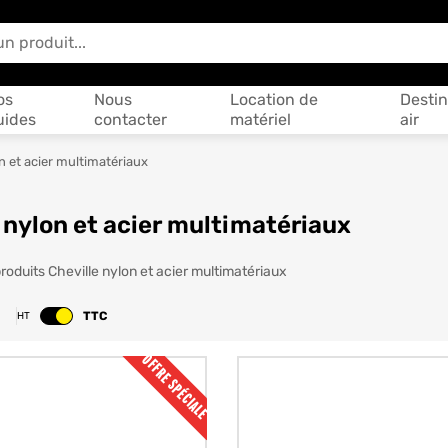
 vous aider ?
os
Nous
Location de
Destin
uides
contacter
matériel
air
n et acier multimatériaux
 nylon et acier multimatériaux
le nylon et acier multimatér
roduits Cheville nylon et acier multimatériaux
TTC
HT
Changer le prix
OFFRE SPÉCIALE