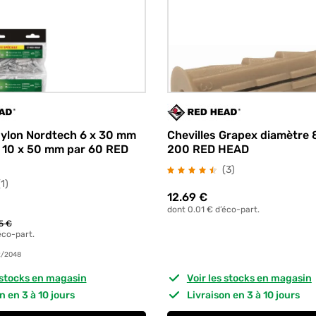
nylon Nordtech 6 x 30 mm
Chevilles Grapex diamètre
 10 x 50 mm par 60 RED
200 RED HEAD
avis
(3
)
avis
(1
)
12.69
€
dont 0.01 € d’éco-part.
5 €
éco-part.
2/2048
s stocks en magasin
Voir les stocks en magasin
on en 3 à 10 jours
Livraison en 3 à 10 jours