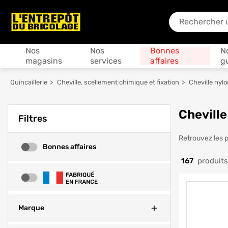
En quoi puis-je
Produits
Nos
Nos
Bonnes
N
magasins
services
affaires
g
Quincaillerie
Cheville, scellement chimique et fixation
Cheville nylo
Cheville
Filtres
Chevil
Retrouvez les p
Bonnes affaires
Bonnes affaires
167
produits
Fabrication Française
Fermer
Marque