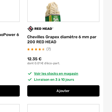
DuoPower 6
Chevilles Grapex diamètre 6 mm par
200 RED HEAD
avis
(7
)
12.35
€
dont 0.01 € d’éco-part.
Voir les stocks en magasin
Livraison en 3 à 10 jours
Ajouter
 tous matériaux DuoPower 6 x 30 mm par 100 FISCHER
au panier
Chevilles Grapex diamètre 