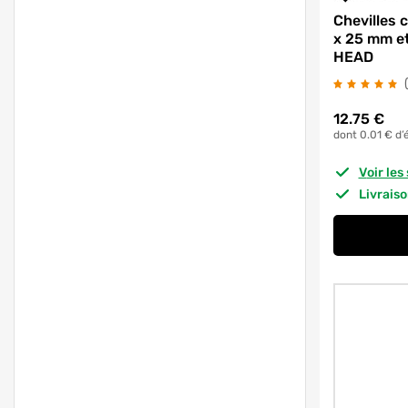
Chevilles 
x 25 mm e
HEAD
12.75
€
dont 0.01 € d’
Voir le
Livrais