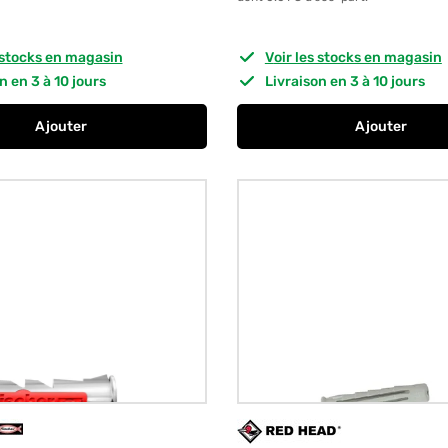
s stocks en magasin
Voir les stocks en magasin
on en 3 à 10 jours
Livraison en 3 à 10 jours
Ajouter
Ajouter
au panier
Chevilles tous matériaux DuoPower 12 x 60 mm par 10 F
au panier
Chevilles