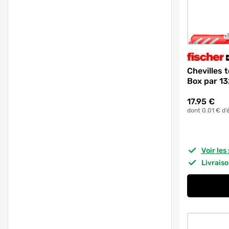
Chevilles
Box par 1
17.95
€
dont 0.01 € d’
Voir le
Livrais