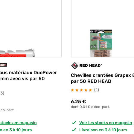
 tous matériaux DuoPower
Chevilles crantées Grapex
 mm avec vis par 50
par 50 RED HEAD
avis
(1
)
avis
(3
)
6.25
€
dont 0.01 € d’éco-part.
éco-part.
s stocks en magasin
Voir les stocks en magasin
on en 3 à 10 jours
Livraison en 3 à 10 jours