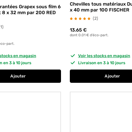
Chevilles tous matériaux 
crantées Grapex sous film 6
x 40 mm par 100 FISCHER
t 8 x 32 mm par 200 RED
avis
(2
)
avis
(1
)
13.65
€
dont 0.01 € d’éco-part.
éco-part.
s stocks en magasin
Voir les stocks en magasin
on en 3 à 10 jours
Livraison en 3 à 10 jours
Ajouter
Ajouter
au panier
Chevilles crantées Grapex sous film 6 x 25 mm et 8 x 3
au panier
Chevilles