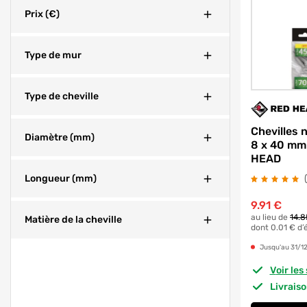
Fermer
Prix (€)
Fermer
Type de mur
Fermer
Type de cheville
Chevilles 
Fermer
Diamètre (mm)
8 x 40 mm
HEAD
Fermer
Longueur (mm)
9.91
€
Fermer
au lieu de
14.8
Matière de la cheville
dont 0.01 € d’
Jusqu'au 31/1
Voir le
Livrais