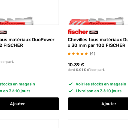
 tous matériaux DuoPower
Chevilles tous matériaux 
32 FISCHER
x 30 mm par 100 FISCHER
avis
(4
)
éco-part.
10.39
€
dont 0.01 € d’éco-part.
s stocks en magasin
Voir les stocks en magasin
on en 3 à 10 jours
Livraison en 3 à 10 jours
Ajouter
Ajouter
au panier
Chevilles tous matériaux DuoPower Box par 132 FISCHER
au panier
Chevilles