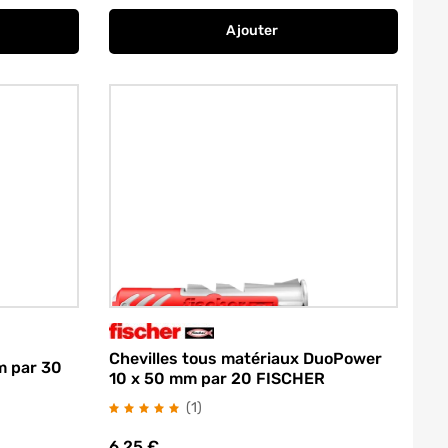
Ajouter
is par 50 FISCHER
 crantées Grapex 8 x 32 mm par 50 RED HEAD
au panier
Chevilles tous matériaux Duo
Chevilles tous matériaux DuoPower
m par 30
10 x 50 mm par 20 FISCHER
avis
(1
)
6.25
€