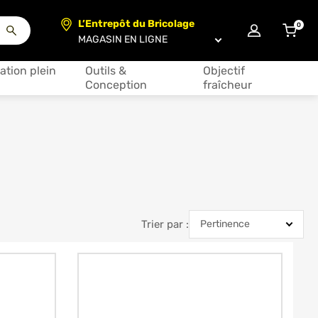
L’Entrepôt du Bricolage
0
articl
Choisir un magasin
ation plein
Outils &
Objectif
Conception
fraîcheur
iaux
Trier par :
Trier par :