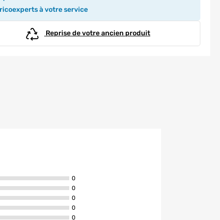
icoexperts à votre service
Reprise de votre ancien produit
avis ont la note de 5 étoiles
0
avis ont la note de 4 étoiles
0
avis ont la note de 3 étoiles
0
avis ont la note de 2 étoiles
0
avis ont la note de 1 étoiles
0