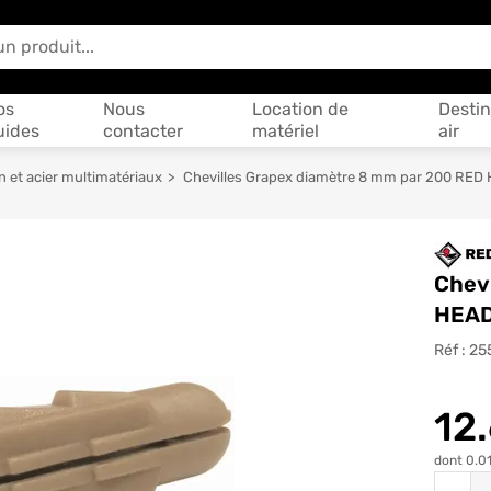
 vous aider ?
os
Nous
Location de
Destin
uides
contacter
matériel
air
n et acier multimatériaux
Chevilles Grapex diamètre 8 mm par 200 RED
Chev
HEA
Réf :
25
12
dont 0.01
Quantit