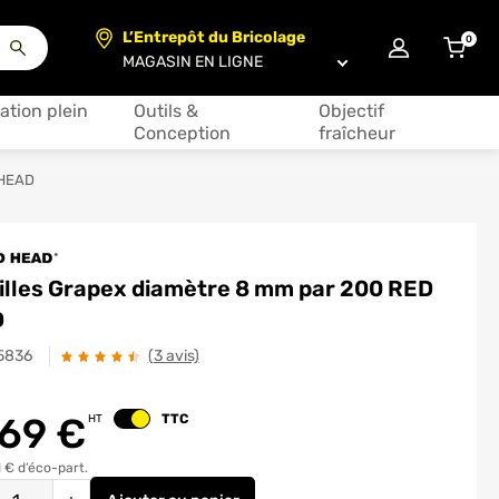
L’Entrepôt du Bricolage
0
articl
Choisir un magasin
ation plein
Outils &
Objectif
Conception
fraîcheur
 HEAD
illes Grapex diamètre 8 mm par 200 RED
D
5836
(3 avis)
.69
€
TTC
HT
Changer le prix
 € d’éco-part.
é