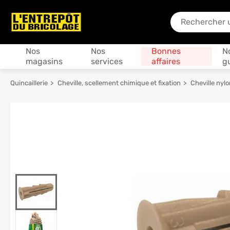
En quoi puis-je
Produits
Nos
Nos
Bonnes
N
magasins
services
affaires
g
Quincaillerie
Cheville, scellement chimique et fixation
Cheville nylo