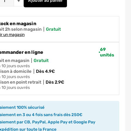
+
Ajouter
au panier
Chevilles Grapex diamètre 8 mm par 200 
tock en magasin
ait 2h selon magasin
|
gratuit
ir un magasin
69
ommander en ligne
unités
ait en magasin
|
gratuit
 à 10 jours ouvrés
aison à domicile
|
dès 4.9€
 à 10 jours ouvrés
ison en point retrait
|
dès 2.9€
 à 10 jours ouvrés
aiement 100% sécurisé
iement en 3 ou 4 fois sans frais dès 250€
iement par CB, PayPal, Apple Pay et Google Pay
pédition sur toute la France