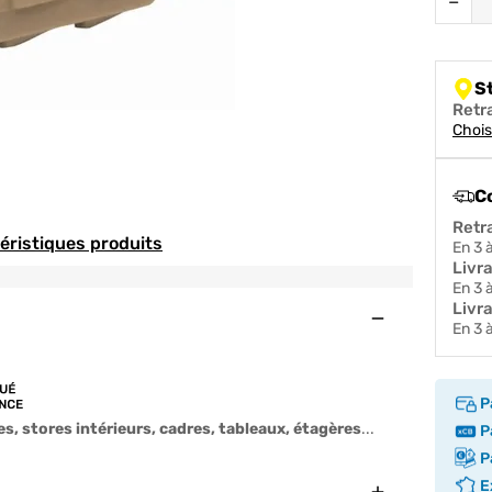
−
S
Retr
Chois
C
Retr
téristiques produits
en 3
Livr
en 3
Livra
Ouvert
en 3
P
es, stores intérieurs, cadres, tableaux, étagères
...
Pa
Pa
Ex
Fermer