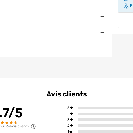
Br
Fermer
Fermer
Fermer
Avis clients
.7/5
5
4
3
2
 sur
3 avis
clients
1