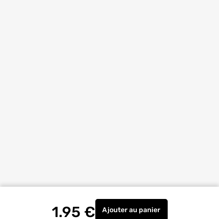
1.95
€
Ajouter
au panier
Tuteur en acier et plasti