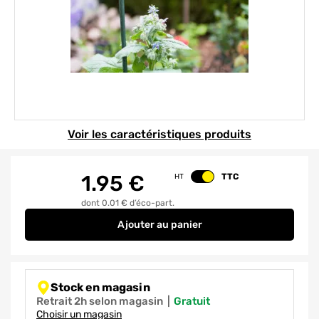
Element 1 sur 1
Voir les caractéristiques produits
1.95
€
TTC
HT
Changer le prix
dont 0.01 € d’éco-part.
Ajouter
au panier
Tuteur en acier et plastique ver
Stock en magasin
Retrait 2h selon magasin
|
gratuit
Choisir un magasin