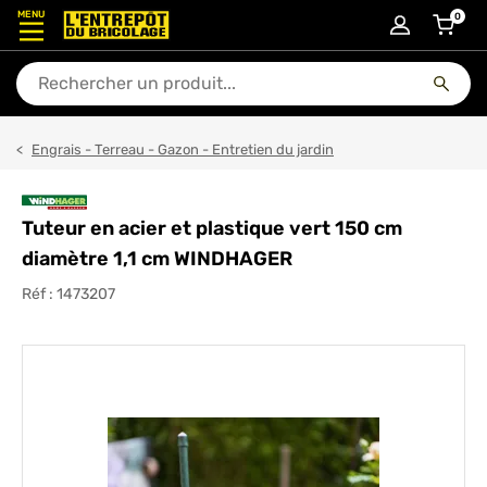
MENU
0
articl
En quoi puis-je vous aider ?
Engrais - Terreau - Gazon - Entretien du jardin
Tuteur en acier et plastique vert 150 cm
diamètre 1,1 cm WINDHAGER
Réf :
1473207