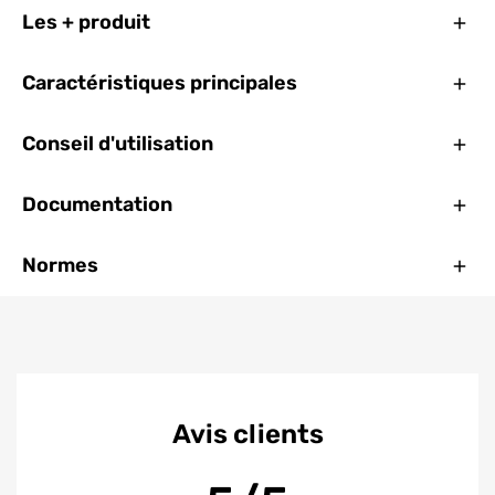
Ferm
Les + produit
Ferm
Caractéristiques principales
Ferm
Conseil d'utilisation
Ferm
Documentation
Ferm
Normes
Avis clients