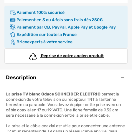
Paiement 100% sécurisé
Paiement en 3 ou 4 fois sans frais dès 250€
Paiement par CB, PayPal, Apple Pay et Google Pay
Expédition sur toute la France
Bricoexperts à votre service
Reprise de votre ancien produit
Ouve
Description
La
prise TV blanc Odace SCHNEIDER ELECTRIC
permet la
connexion de votre télévision ou récepteur TNT à l'antenne
terrestre ou parabole. Vous devez équiper cette prise avec un
câble coaxial en 17 ou 19 VATC. Une fiche femelle de 9,52 cm
sera nécessaire à la connexion entre la prise et le câble.
La prise et le câble coaxial est utile pour connecter une antenne
TV et un récepteur de TV dans un réseau câblé en ville, mais