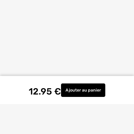
12.95
€
Ajouter
au panier
Prise antenne TV murale