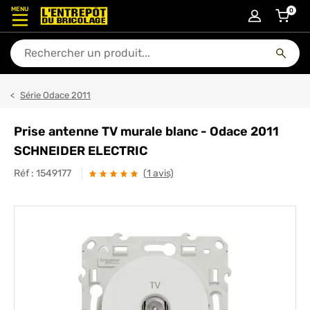
MENU
0
articl
En quoi puis-je vous aider ?
Série Odace 2011
Prise antenne TV murale blanc - Odace 2011
SCHNEIDER ELECTRIC
Réf :
1549177
(1 avis)