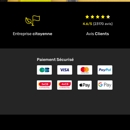
4.6/5
(23170 avis)
Entreprise
citoyenne
Avis
Clients
Paiement Sécurisé
Carte Bleue
Visa
MasterCard
Paypal
Paiement en 3 fois Cofidis
Paiement en 4 fois Cofidi
ApplePay
Google
n