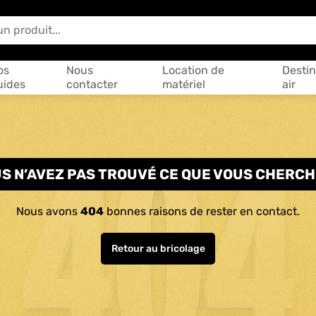
 vous aider ?
os
Nous
Location de
Destin
uides
contacter
matériel
air
S N’AVEZ PAS TROUVÉ CE QUE VOUS CHERCH
Nous avons
404
bonnes raisons de rester en contact.
Retour au bricolage