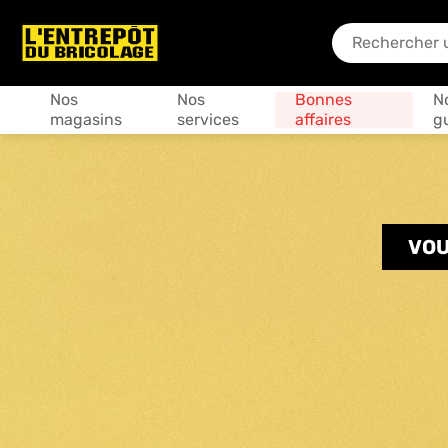
En quoi puis-je
Produits
Nos
Nos
Bonnes
N
magasins
services
affaires
g
VOU