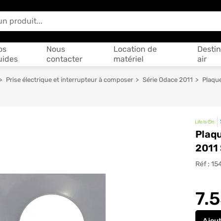
 vous aider ?
os
Nous
Location de
Destin
uides
contacter
matériel
air
Prise électrique et interrupteur à composer
Série Odace 2011
Plaque
Plaqu
2011
Réf :
15
7.
Ajou