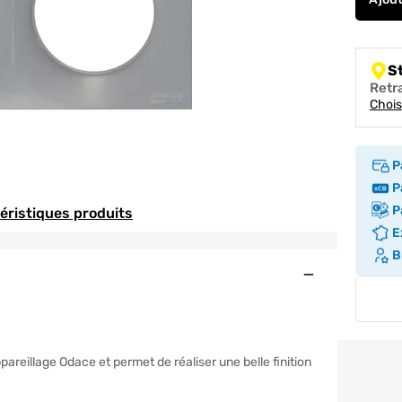
S
Retr
Chois
P
Pa
Pa
téristiques produits
Ex
Br
Ouvert
ECTRIC
areillage Odace et permet de réaliser une belle finition