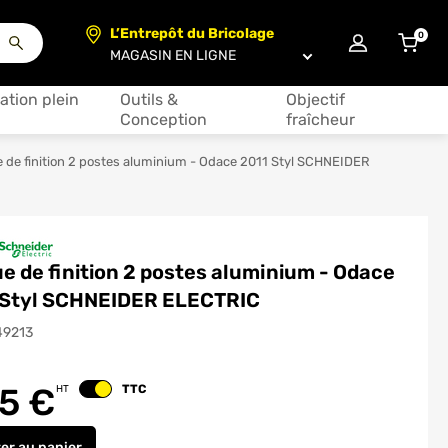
L’Entrepôt du Bricolage
0
articl
Choisir un magasin
ation plein
Outils &
Objectif
Conception
fraîcheur
 de finition 2 postes aluminium - Odace 2011 Styl SCHNEIDER
e de finition 2 postes aluminium - Odace
 Styl SCHNEIDER ELECTRIC
49213
55
€
TTC
HT
Changer le prix
ter
au panier