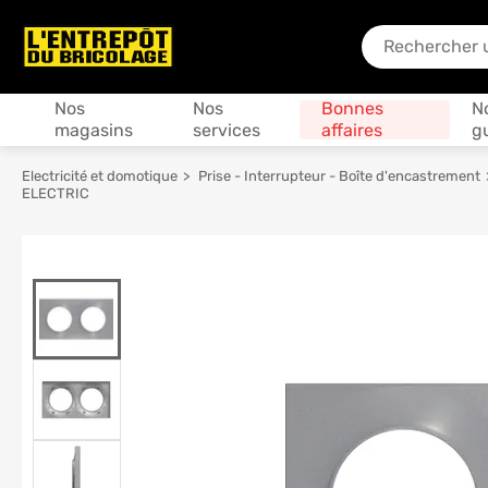
En quoi puis-je
Produits
Nos
Nos
Bonnes
N
magasins
services
affaires
g
Electricité et domotique
Prise - Interrupteur - Boîte d'encastrement
ELECTRIC