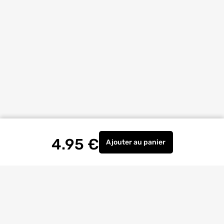
4.95
€
Ajouter
au panier
Pince de fixation pour pl