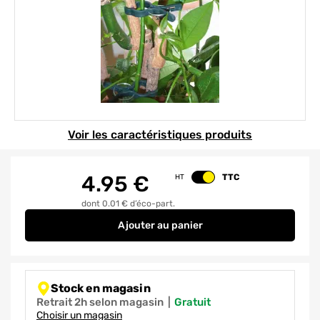
Element 1 sur 1
Voir les caractéristiques produits
4.95
€
TTC
HT
Changer le prix
dont 0.01 € d’éco-part.
Ajouter
au panier
Pince de fixation pour plante p
Stock en magasin
Retrait 2h selon magasin
|
gratuit
Choisir un magasin