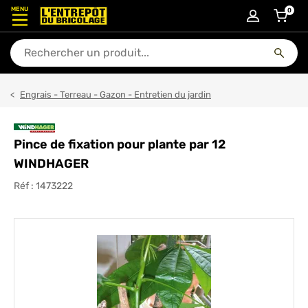
MENU
0
articl
En quoi puis-je vous aider ?
Engrais - Terreau - Gazon - Entretien du jardin
Pince de fixation pour plante par 12
WINDHAGER
Réf :
1473222