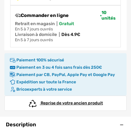
10
Commander en ligne
unités
Retrait en magasin
|
gratuit
en 5 à 7 jours ouvrés
Livraison à domicile
|
dès 4.9€
en 5 à 7 jours ouvrés
Paiement 100% sécurisé
Paiement en 3 ou 4 fois sans frais dès 250€
Paiement par CB, PayPal, Apple Pay et Google Pay
Expédition sur toute la France
Bricoexperts à votre service
Reprise de votre ancien produit
Ouve
Description