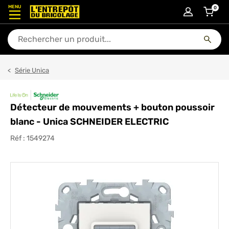
MENU
0
articl
En quoi puis-je vous aider ?
Série Unica
Détecteur de mouvements + bouton poussoir
blanc - Unica SCHNEIDER ELECTRIC
Réf :
1549274