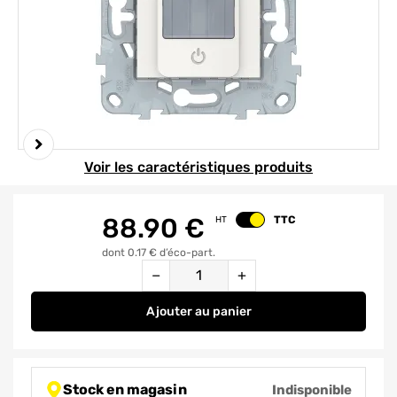
Element 1 sur 3
Voir les caractéristiques produits
88.90
€
TTC
HT
Changer le prix
dont 0.17 € d’éco-part.
Quantité
−
+
Ajouter
au panier
Détecteur de mouvements + bout
Stock en magasin
Indisponible