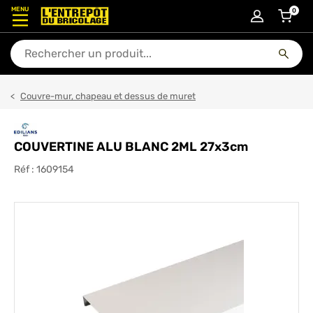
MENU
0
articl
En quoi puis-je vous aider ?
Couvre-mur, chapeau et dessus de muret
COUVERTINE ALU BLANC 2ML 27x3cm
Réf :
1609154