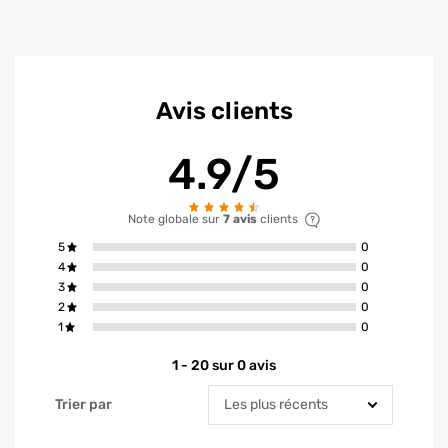
Avis clients
4.9/5
Note globale sur
7 avis
clients
avis ont la not
5
0
avis ont la not
4
0
avis ont la not
3
0
avis ont la not
2
0
avis ont la not
1
0
1 - 20 sur 0 avis
Trier par
Trier par