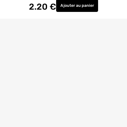
2.20
€
Ajouter
au panier
Connecteur Optima2 pour 
Livraison à
domicile
Retrait magasin
gratuit
Echanges
et
retours
facilités
Bricoexperts
pour vous aider
4.6/5
(23170 avis)
Entreprise
citoyenne
Avis
Clients