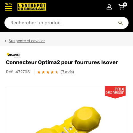
MENU
0
articl
En quoi puis-je vous aider ?
Suspente et cavalier
Connecteur Optima2 pour fourrures Isover
Réf :
472705
(7 avis)
PRIX
DÉGRESSIF