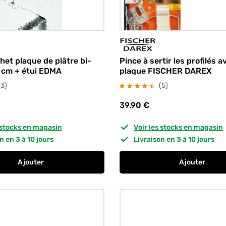
Pince à sertir les profilés a
chet plaque de plâtre bi-
plaque FISCHER DAREX
 cm + étui EDMA
avis
avis
(5
)
(3
)
39.90
€
s stocks en magasin
Voir les stocks en magasin
on en 3 à 10 jours
Livraison en 3 à 10 jours
Ajouter
Ajouter
au panier
Scie à guichet plaque de plâtre bi-matiere 15 cm + étui 
au panier
Pince à se