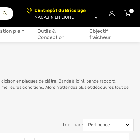
L’Entrepôt du Bricolage
0
articl
Choisir un magasin
ation plein
Outils &
Objectif
Conception
fraîcheur
cloison en plaques de plâtre. Bande à joint, bande raccord,
 meilleures conditions. Alors n'attendez plus et découvrez tout ce
Trier par :
Trier par :