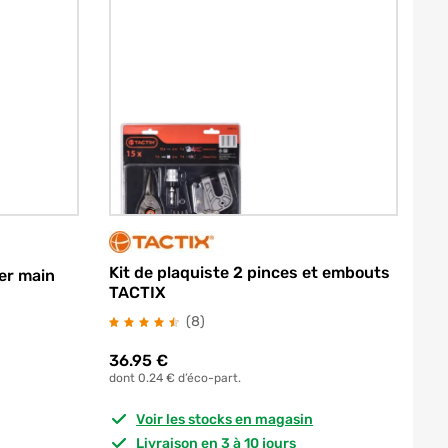
Kit de plaquiste 2 pinces et embouts
ier main
TACTIX
avis
(8
)
36.95
€
dont 0.24 € d’éco-part.
Voir les stocks en magasin
Livraison en 3 à 10 jours