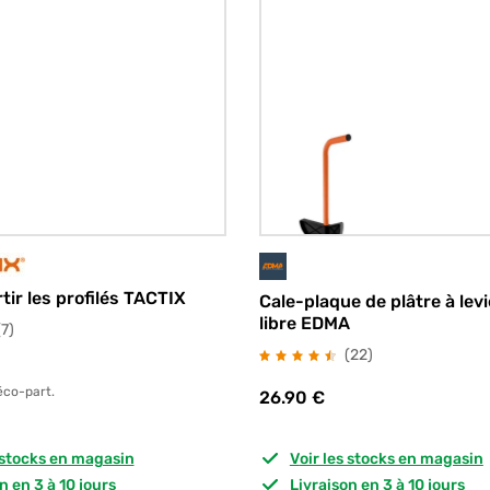
tir les profilés TACTIX
Cale-plaque de plâtre à lev
libre EDMA
avis
(7
)
avis
(22
)
éco-part.
26.90
€
s stocks en magasin
Voir les stocks en magasin
on en 3 à 10 jours
Livraison en 3 à 10 jours