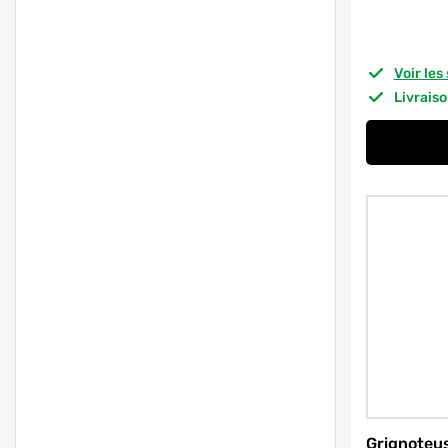
Voir le
Livrais
Grignoteu