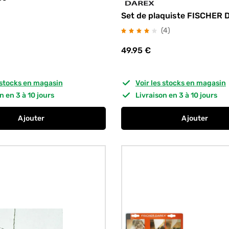
Set de plaquiste FISCHER
avis
(4
)
49.95
€
s stocks en magasin
Voir les stocks en magasin
on en 3 à 10 jours
Livraison en 3 à 10 jours
Ajouter
Ajouter
au panier
Grignoteuse
au panier
Set de pl