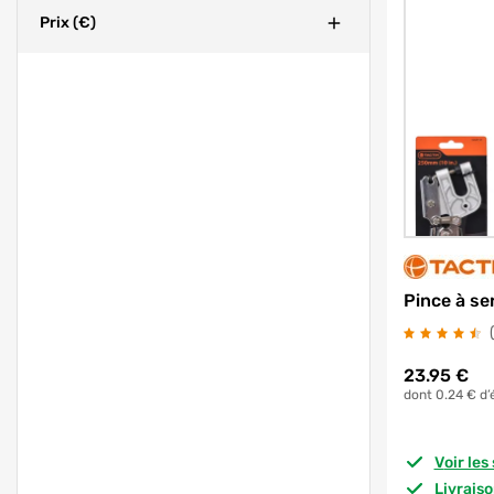
Fermer
Prix (€)
Pince à ser
23.95
€
dont 0.24 € d’
Voir le
Livrais