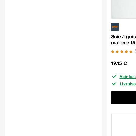
Scie à gui
matiere 15
19.15
€
Voir le
Livrais