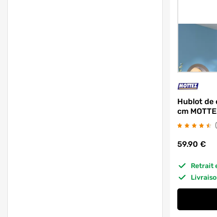
Hublot de 
cm MOTTE
59.90
€
Retrait
Livrais