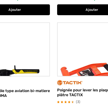
Ajouter
Ajouter
au panier
Pince à sertir les profilés TACTIX
au panier
Cale-plaqu
Poignée pour lever les pla
tôle type aviation bi-matiere
plâtre TACTIX
EDMA
avis
(3
)