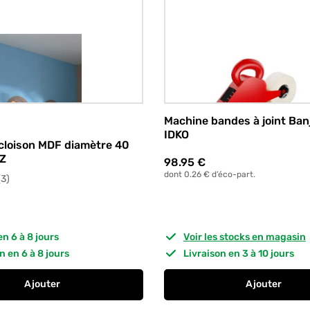
Machine bandes à joint Ban
IDKO
cloison MDF diamètre 40
Z
98.95
€
dont 0.26 € d’éco-part.
avis
(3
)
 en 6 à 8 jours
Voir les stocks en magasin
on en 6 à 8 jours
Livraison en 3 à 10 jours
Ajouter
Ajouter
au panier
Hublot de cloison MDF diamètre 40 cm MOTTEZ
au panier
Machine b