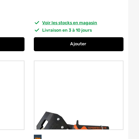
Voir les stocks en magasin
Livraison en 3 à 10 jours
Ajouter
our lever les plaques de plâtre TACTIX
au panier
Embout pro plaque de platre