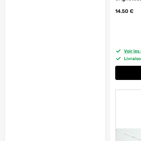
14.50
€
Voir le
Livrais