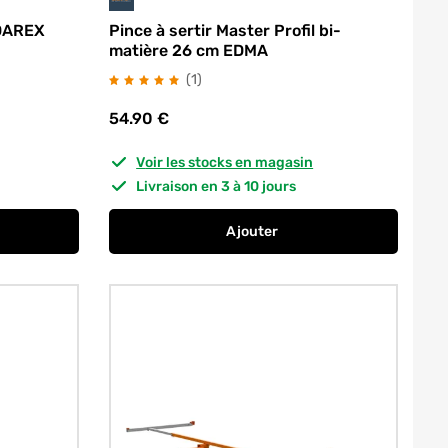
 DAREX
Pince à sertir Master Profil bi-
matière 26 cm EDMA
avis
(1
)
54.90
€
Voir les stocks en magasin
Livraison en 3 à 10 jours
Ajouter
aquiste FISCHER DAREX
au panier
Pince à sertir Master Profil