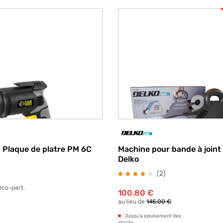
 Plaque de platre PM 6C
Machine pour bande à joint
Delko
avis
(2
)
éco-part.
100.80
€
au lieu de
145.00 €
Jusqu’à épuisement des
stocks