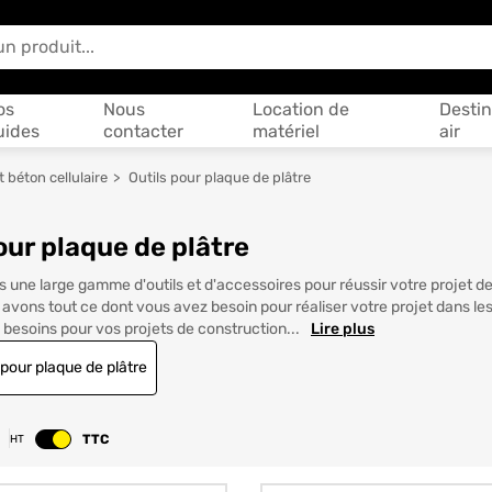
 vous aider ?
os
Nous
Location de
Destin
uides
contacter
matériel
air
t béton cellulaire
Outils pour plaque de plâtre
our plaque de plâtre
une large gamme d'outils et d'accessoires pour réussir votre projet de 
avons tout ce dont vous avez besoin pour réaliser votre projet dans les
besoins pour vos projets de construction...
Lire plus
 pour plaque de plâtre
TTC
HT
Changer le prix