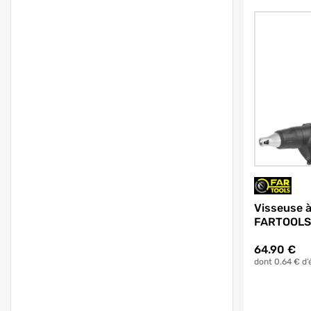
Visseuse à
FARTOOLS
64.90
€
dont 0.64 € d’