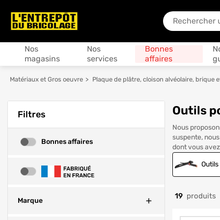
En quoi puis-je
Produits
Nos
Nos
Bonnes
N
magasins
services
affaires
g
Matériaux et Gros oeuvre
Plaque de plâtre, cloison alvéolaire, brique e
Outils p
Filtres
Nous proposons 
suspente, nous 
Bonnes affaires
Bonnes affaires
dont vous avez 
Outils
Fabrication Française
19
produits
Fermer
Marque