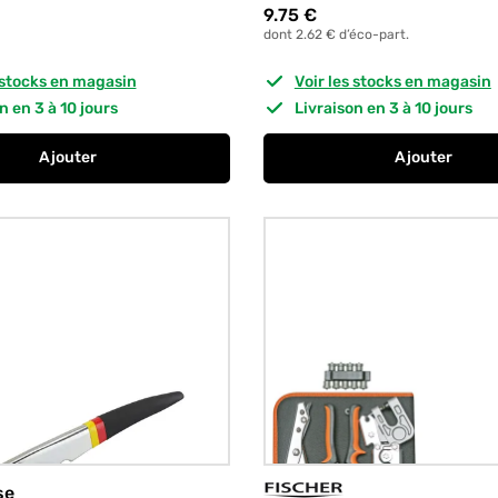
9.75
€
dont 2.62 € d’éco-part.
s stocks en magasin
Voir les stocks en magasin
on en 3 à 10 jours
Livraison en 3 à 10 jours
Ajouter
Ajouter
au panier
Cisaille à tôle type aviation bi-matiere 25.5 cm EDMA
au panier
Poignée p
se