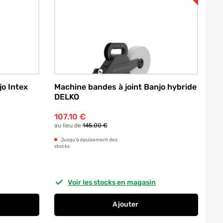
jo Intex
Machine bandes à joint Banjo hybride
DELKO
107.10
€
au lieu de
145.00 €
Jusqu’à épuisement des
stocks
Voir les stocks en magasin
Ajouter
andes à joint Banjo Intex IDKO
au panier
Machine bandes à joint Banj