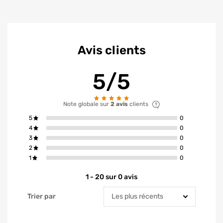
Avis clients
5/5
Note globale sur
2 avis
clients
avis ont la not
5
0
avis ont la not
4
0
avis ont la not
3
0
avis ont la not
2
0
avis ont la not
1
0
1 - 20 sur 0 avis
Trier par
Trier par