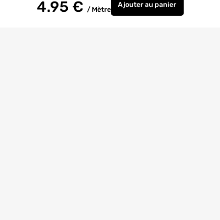
4.95
€
Ajouter
au panier
/
Mètre
Câble électrique H05
Livraison à
domicile
Retrait magasin
gratuit
Echanges
et
retours
facilités
Bricoexperts
pour vous aider
4.6/5
(23170 avis)
Entreprise
citoyenne
Avis
Clients
Nos magasins
Le Groupe SAMSE