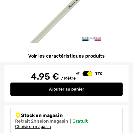
Element 1 sur 1
Voir les caractéristiques produits
4.95
€
TTC
HT
Changer le prix
/
Mètre
Ajouter
au panier
Câble électrique H05VV-F 4G2,5 
Stock en magasin
Retrait 2h selon magasin
|
gratuit
Choisir un magasin