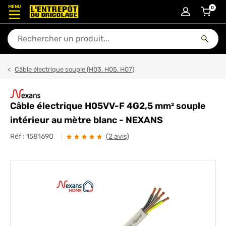
MENU
0
articl
En quoi puis-je vous aider ?
Câble électrique souple (H03, H05, H07)
Câble électrique H05VV-F 4G2,5 mm² souple
intérieur au mètre blanc - NEXANS
Réf :
1581690
(2 avis)