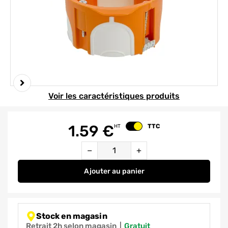
Element 1 sur 3
Voir les caractéristiques produits
1.59
€
TTC
HT
Changer le prix
Quantité
−
+
Ajouter
au panier
Boîte d'encastrement étanche 1 
Stock en magasin
Retrait 2h selon magasin
|
gratuit