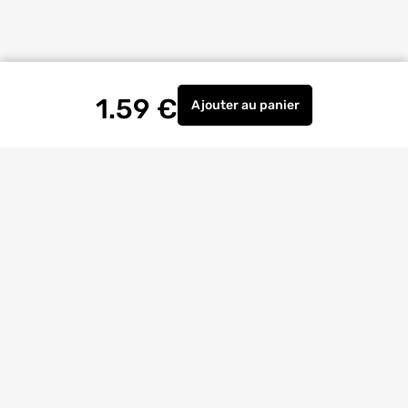
1.59
€
Ajouter
au panier
Boîte d'encastrement étan
Livraison à
domicile
Retrait magasin
gratuit
Echanges
et
retours
facilités
Bricoexperts
pour vous aider