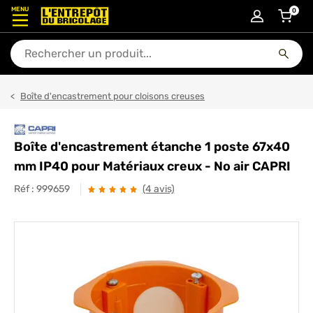
MENU
0
articl
En quoi puis-je vous aider ?
Boîte d'encastrement pour cloisons creuses
Boîte d'encastrement étanche 1 poste 67x40
mm IP40 pour Matériaux creux - No air CAPRI
Réf :
999659
(4 avis)