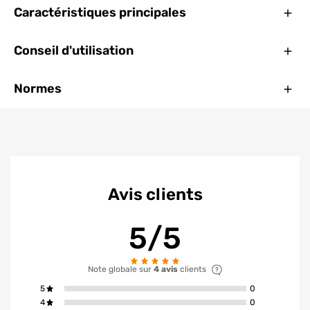
Ferm
Caractéristiques principales
Ferm
Conseil d'utilisation
Ferm
Normes
Avis clients
5/5
Note globale sur
4 avis
clients
avis ont la not
5
0
avis ont la not
4
0