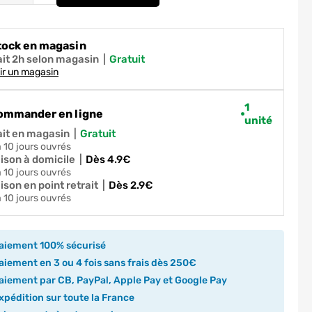
Boite d'encastrement 1 poste 67x50mm IP2
tock en magasin
ait 2h selon magasin
|
gratuit
ir un magasin
1
ommander en ligne
unité
ait en magasin
|
gratuit
 à 10 jours ouvrés
aison à domicile
|
dès 4.9€
 à 10 jours ouvrés
ison en point retrait
|
dès 2.9€
 à 10 jours ouvrés
aiement 100% sécurisé
iement en 3 ou 4 fois sans frais dès 250€
iement par CB, PayPal, Apple Pay et Google Pay
pédition sur toute la France