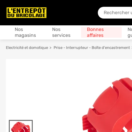
En quoi puis-je
Produits
Nos
Nos
Bonnes
N
magasins
services
affaires
g
Electricité et domotique
Prise - Interrupteur - Boîte d'encastrement