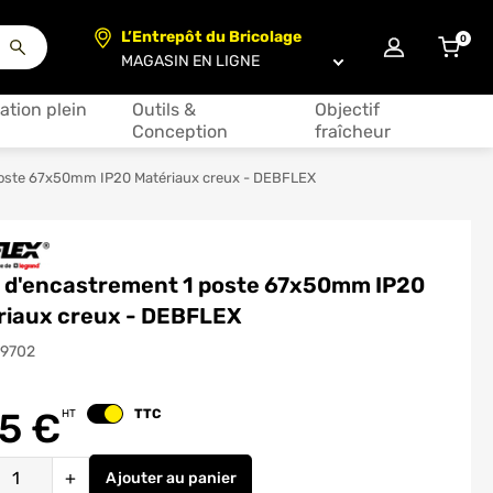
L’Entrepôt du Bricolage
0
articl
Choisir un magasin
ation plein
Outils &
Objectif
Conception
fraîcheur
poste 67x50mm IP20 Matériaux creux - DEBFLEX
e d'encastrement 1 poste 67x50mm IP20
riaux creux - DEBFLEX
19702
65
€
TTC
HT
Changer le prix
é
+
Ajouter
au panier