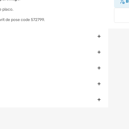
Br
e placo.
arit de pose code 572799.
Fermer
Fermer
Fermer
Fermer
Fermer