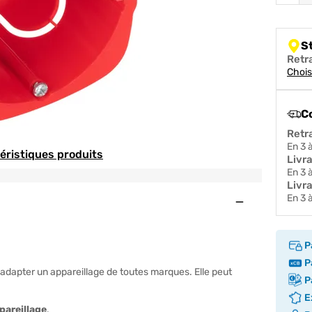
S
Retr
Chois
C
Retr
en 3
téristiques produits
Livr
en 3
Livra
en 3
Ouvert
P
Pa
adapter un appareillage de toutes marques. Elle peut
Pa
Ex
ppareillage
.