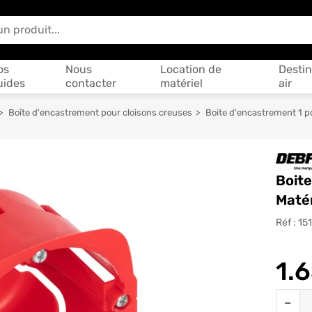
 vous aider ?
os
Nous
Location de
Destin
uides
contacter
matériel
air
Boîte d'encastrement pour cloisons creuses
Boite d'encastrement 1 
Boit
Maté
Réf :
15
1.
Quantit
−