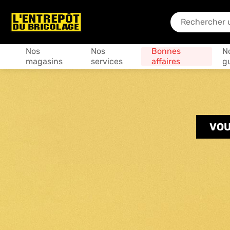
En quoi puis-je
Produits
Nos
Nos
Bonnes
N
magasins
services
affaires
g
VOU