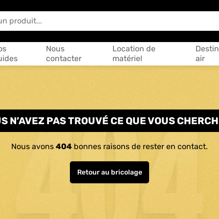
 vous aider ?
os
Nous
Location de
Destin
uides
contacter
matériel
air
S N’AVEZ PAS TROUVÉ CE QUE VOUS CHERCH
Nous avons
404
bonnes raisons de rester en contact.
Retour au bricolage