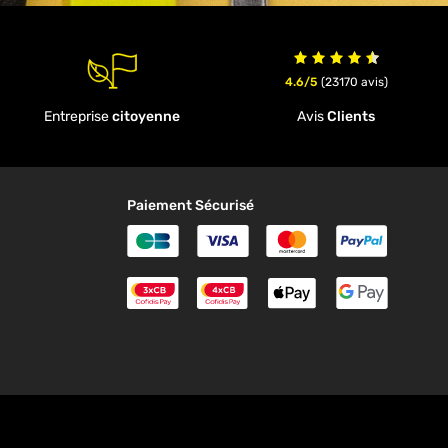
4.6/5
(23170 avis)
Entreprise
citoyenne
Avis
Clients
Paiement Sécurisé
Carte Bleue
Visa
MasterCard
Paypal
Paiement en 3 fois Cofidis
Paiement en 4 fois Cofidi
ApplePay
Google
n