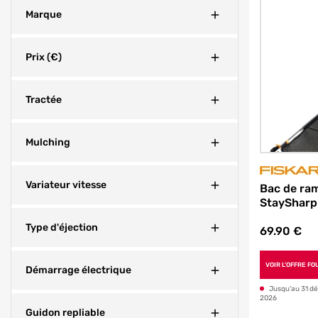
Fermer
Marque
Fermer
Prix (€)
Fermer
Tractée
Fermer
Mulching
Fermer
Variateur vitesse
Bac de ra
StaySharp
Fermer
Type d'éjection
69.90
€
VOIR L'OFFRE F
Fermer
Démarrage électrique
Jusqu’au 31 d
2026
Fermer
Guidon repliable