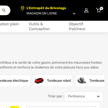
L’Entrepôt du Bricolage
0
articl
Choisir un magasin
ation plein
Outils &
Objectif
Conception
fraîcheur
contribue à la santé de votre gazon, prévenant les mauvaises herbes
niforme et renforce la résilience de votre pelouse face aux aléas
ondeuse électrique
Tondeuse robot
Tondeuse a
Trier par :
Trier par :