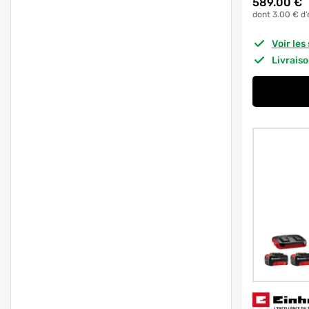
589.00
€
dont 3.00 € d’
Voir le
Livrais