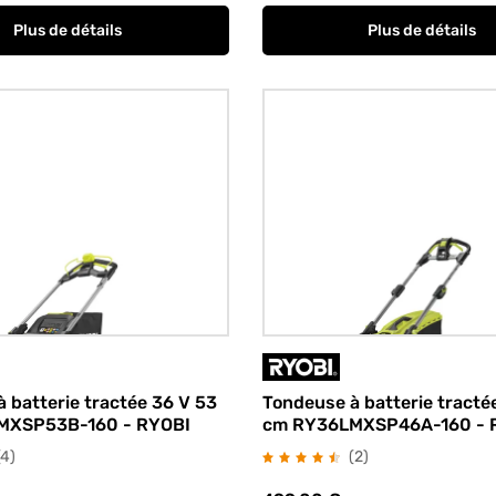
Plus de détails
Plus de détails
 batterie tractée 36 V 53
Tondeuse à batterie tracté
MXSP53B-160 - RYOBI
cm RY36LMXSP46A-160 - 
avis
avis
(4
)
(2
)