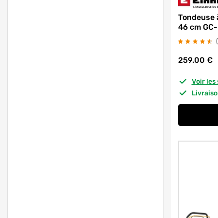
Tondeuse 
46 cm GC-
259.00
€
Voir le
Livrais