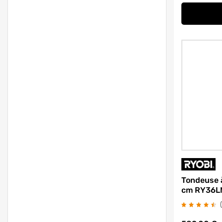
Tondeuse à
cm RY36L