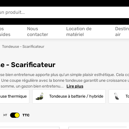
 vous aider ?
os
Nous
Location de
Destin
uides
contacter
matériel
air
Tondeuse - Scarificateur
 - Scarificateur
se bien entretenue apporte plus qu'un simple plaisir esthétique. Cela 
. Une coupe régulière avec la bonne tondeuse garantit une croissance u
n somme, un gazon bien entretenu...
Lire plus
use thermique
Tondeuse à batterie / hybride
T
TTC
HT
Changer le prix