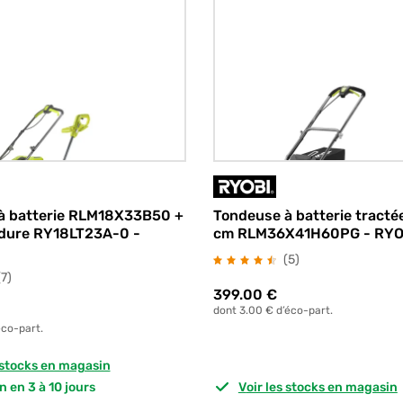
à batterie RLM18X33B50 +
Tondeuse à batterie tracté
dure RY18LT23A-0 -
cm RLM36X41H60PG - RYO
avis
(5
)
avis
(7
)
399.00
€
dont 3.00 € d’éco-part.
éco-part.
s stocks en magasin
on en 3 à 10 jours
Voir les stocks en magasin