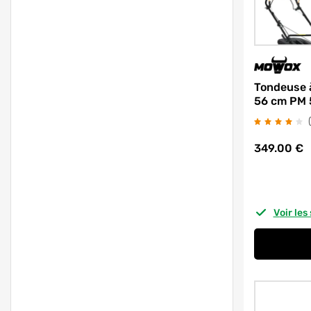
Tondeuse 
56 cm PM
349.00
€
Voir le