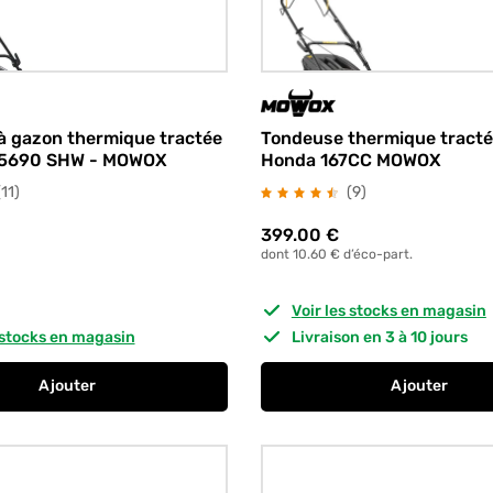
à gazon thermique tractée
Tondeuse thermique tract
 5690 SHW - MOWOX
Honda 167CC MOWOX
avis
avis
(11
)
(9
)
399.00
€
dont 10.60 € d’éco-part.
Voir les stocks en magasin
s stocks en magasin
Livraison en 3 à 10 jours
Ajouter
Ajouter
au panier
Tondeuse à gazon thermique tractée 
au panier
Tondeuse