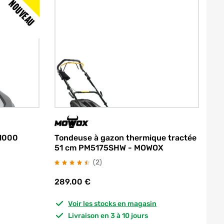
NOUVEAU
Tondeuse à gazon thermique tractée
 1000
51 cm PM5175SHW - MOWOX
avis
(2
)
289.00
€
Voir les stocks en magasin
Livraison en 3 à 10 jours