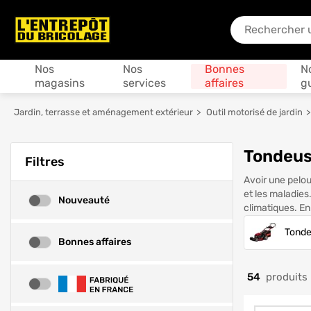
En quoi puis-je
Produits
Nos
Nos
Bonnes
N
magasins
services
affaires
g
Jardin, terrasse et aménagement extérieur
Outil motorisé de jardin
Tondeuse
Filtres
Avoir une pelou
et les maladies
Nouveauté
Nouveauté
climatiques. E
Tonde
Bonnes affaires
Bonnes affaires
54
produits
Fabrication Française