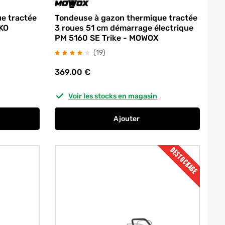
e tractée
Tondeuse à gazon thermique tractée
-KO
3 roues 51 cm démarrage électrique
PM 5160 SE Trike - MOWOX
avis
(19
)
369.00
€
Voir les stocks en magasin
Ajouter
s - EINHELL
à gazon thermique tractée 51 cm Easy 51.6 SP-H - AL-KO
au panier
Tondeuse à gazon thermique 
DESTOCKAGE