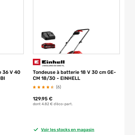
e 36 V 40
Tondeuse à batterie 18 V 30 cm GE-
BI
CM 18/30 - EINHELL
avis
(6
)
129.95
€
dont 4.82 € d’éco-part.
Voir les stocks en magasin