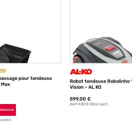
massage pour tondeuse
Robot tondeuse Robolinho
 Max
Vision - AL KO
599.00
€
dont 4.92 € d’éco-part.
OURNISSEUR
écembre