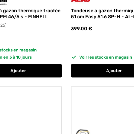
Tondeuse à gazon thermiqu
à gazon thermique tractée
51 cm Easy 51.6 SP-H - AL
PM 46/5 s - EINHELL
avis
(25
)
399.00
€
s stocks en magasin
on en 3 à 10 jours
Voir les stocks en magasin
Ajouter
Ajouter
au panier
Tondeuse à gazon thermique tractée 46 cm GC-PM 46/5 
au panier
Tondeuse 