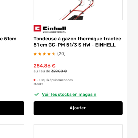
ée 51cm
Tondeuse à gazon thermique tractée
51 cm GC-PM 51/3 S HW - EINHELL
avis
(20
)
254.86
€
au lieu de
329.00 €
Jusqu’à épuisement des
stocks
Voir les stocks en magasin
Ajouter
56 cm PM 5690 SHW - MOWOX
 thermique tractée 51cm Honda 167CC MOWOX
au panier
Tondeuse à gazon thermique 