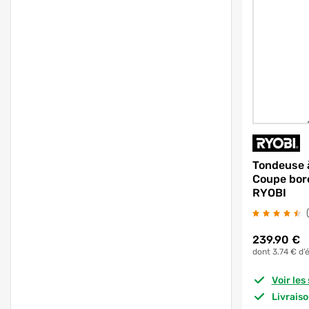
Tondeuse 
Coupe bor
RYOBI
239.90
€
dont 3.74 € d’
Voir le
Livrais