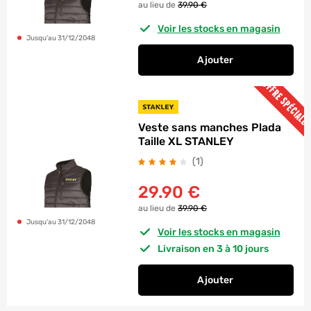
au lieu de
39.90 €
Voir les stocks en magasin
Jusqu'au 31/12/2048
Ajouter
au panier
Veste sans manches 
OFFRE SPÉCIALE
Veste sans manches Plada
Taille XL STANLEY
avis
(1
)
29.90
€
au lieu de
39.90 €
Jusqu'au 31/12/2048
Voir les stocks en magasin
Livraison en 3 à 10 jours
Ajouter
au panier
Veste sans manches 