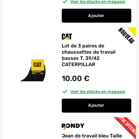
Voir les stocks en magasin
Ajouter
au panier
Lot de 3 paires de c
NOUVEAU
Lot de 3 paires de
chaussettes de travail
basses T. 39/42
CATERPILLAR
10.00
€
Voir les stocks en magasin
Ajouter
au panier
Lot de 3 paires de c
OFFRE SPÉCIALE
Jean de travail bleu Taille