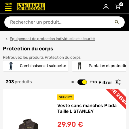
MENU
0
articl
En quoi puis-je vous aider ?
Equipement de protection individuelle et sécurité
Protection du corps
Retrouvez les produits Protection du corps
Combinaison et salopette
Pantalon et protectio
303
produits
Filtrer
TTC
HT
Changer le prix
OFFRE SPÉCIALE
Veste sans manches Plada
Taille L STANLEY
29.90
€