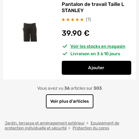
Pantalon de travail Taille L
STANLEY
avis
(1
)
39.90
€
Voir les stocks en magasin
Livraison en 3 à 10 jours
Ajouter
au panier
Pantalon de travail 
Vous avez vu
36
articles sur
303
Voir plus d'articles
Jardin, terrasse et aménagement extérieur
Equipement de
protection individuelle et sécurité
Protection du corps