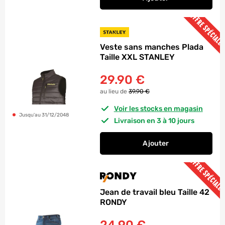
au panier
Veste sans manches 
OFFRE SPÉCIALE
Veste sans manches Plada
Taille XXL STANLEY
29.90
€
au lieu de
39.90 €
Voir les stocks en magasin
Jusqu'au 31/12/2048
Livraison en 3 à 10 jours
Ajouter
au panier
Veste sans manches 
OFFRE SPÉCIALE
Jean de travail bleu Taille 42
RONDY