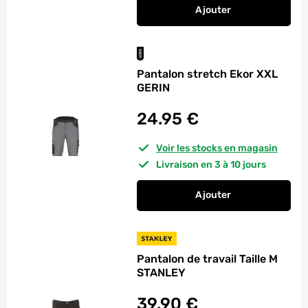
Ajouter
au panier
Pantalon de travail E
Pantalon stretch Ekor XXL
GERIN
24.95
€
Voir les stocks en magasin
Livraison en 3 à 10 jours
Ajouter
au panier
Pantalon stretch Ek
Pantalon de travail Taille M
STANLEY
39.90
€