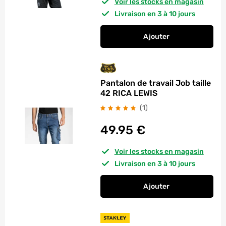
Voir les stocks en magasin
Livraison en 3 à 10 jours
Ajouter
au panier
Pantalon de travail 
Pantalon de travail Job taille
42 RICA LEWIS
avis
(1
)
49.95
€
Voir les stocks en magasin
Livraison en 3 à 10 jours
Ajouter
au panier
Pantalon de travail 