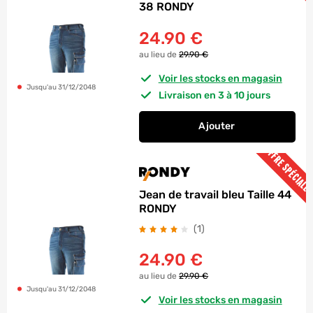
38 RONDY
24.90
€
au lieu de
29.90 €
Voir les stocks en magasin
Jusqu'au 31/12/2048
Livraison en 3 à 10 jours
Ajouter
au panier
Jean de travail bleu
OFFRE SPÉCIALE
Jean de travail bleu Taille 44
RONDY
avis
(1
)
24.90
€
au lieu de
29.90 €
Jusqu'au 31/12/2048
Voir les stocks en magasin