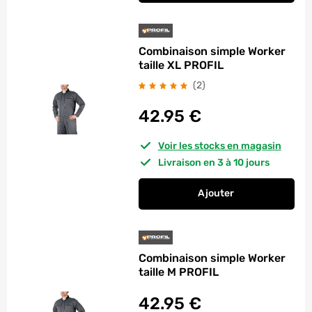
Combinaison simple Worker
taille XL PROFIL
avis
(2
)
42.95
€
Voir les stocks en magasin
Livraison en 3 à 10 jours
Ajouter
au panier
Combinaison simple 
Combinaison simple Worker
taille M PROFIL
42.95
€