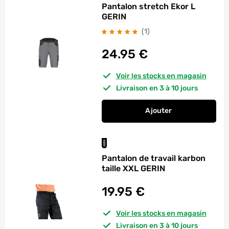
Pantalon stretch Ekor L
GERIN
avis
(1
)
24.95
€
Voir les stocks en magasin
Livraison en 3 à 10 jours
Ajouter
au panier
Pantalon stretch Ek
Pantalon de travail karbon
taille XXL GERIN
19.95
€
Voir les stocks en magasin
Livraison en 3 à 10 jours