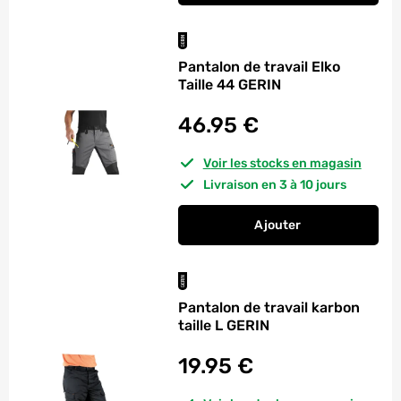
Pantalon de travail Elko
Taille 44 GERIN
46.95
€
Voir les stocks en magasin
Livraison en 3 à 10 jours
Ajouter
au panier
Pantalon de travail E
Pantalon de travail karbon
taille L GERIN
19.95
€