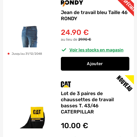
OFFRE SPÉCIALE
Jean de travail bleu Taille 46
RONDY
24.90
€
au lieu de
29.90 €
Voir les stocks en magasin
Jusqu'au 31/12/2048
Ajouter
au panier
Jean de travail bleu
NOUVEAU
Lot de 3 paires de
chaussettes de travail
basses T. 43/46
CATERPILLAR
10.00
€