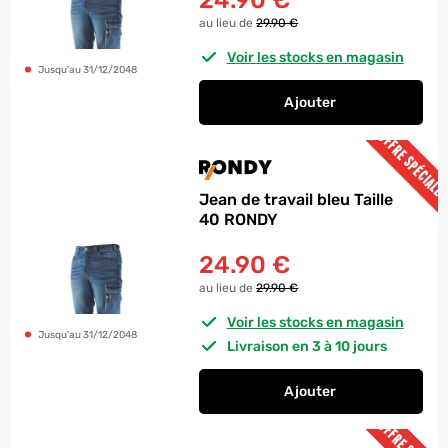
24.90
€
au lieu de
29.90 €
Voir les stocks en magasin
Jusqu'au 31/12/2048
Ajouter
au panier
Jean de travail bleu
OFFRE SPÉCIALE
Jean de travail bleu Taille
40 RONDY
24.90
€
au lieu de
29.90 €
Voir les stocks en magasin
Jusqu'au 31/12/2048
Livraison en 3 à 10 jours
Ajouter
au panier
Jean de travail bleu