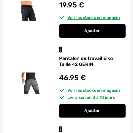
19.95
€
Voir les stocks en magasin
Ajouter
au panier
Pa
Pantalon de travail Elko
Taille 42 GERIN
46.95
€
Voir les stocks en magasin
Livraison en 3 à 10 jours
Ajouter
au panier
Pantalon de travail E