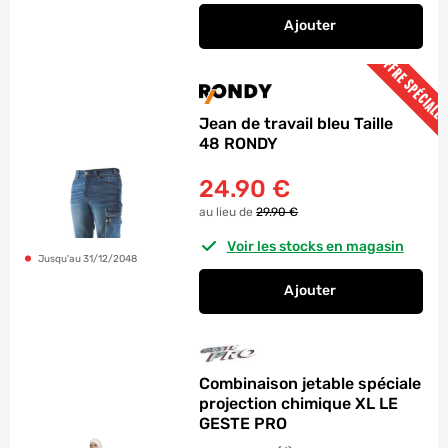
Ajouter
au panier
Jean de travail bleu
OFFRE SPÉCIALE
Jean de travail bleu Taille
48 RONDY
24.90
€
au lieu de
29.90 €
Voir les stocks en magasin
Jusqu'au 31/12/2048
Ajouter
au panier
Jean de travail bleu
Combinaison jetable spéciale
projection chimique XL LE
GESTE PRO