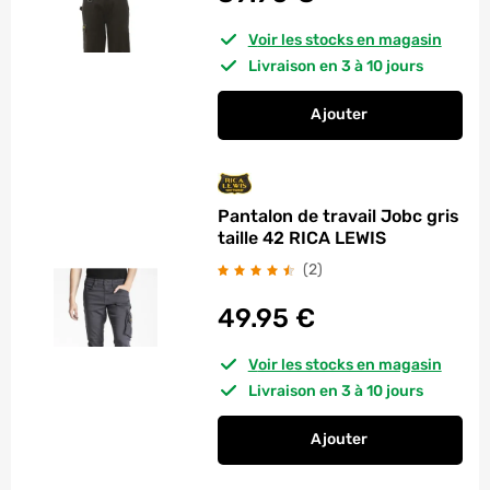
Voir les stocks en magasin
Livraison en 3 à 10 jours
Ajouter
au panier
Pantalon de travail 
Pantalon de travail Jobc gris
taille 42 RICA LEWIS
avis
(2
)
49.95
€
Voir les stocks en magasin
Livraison en 3 à 10 jours
Ajouter
au panier
Pantalon de travail 