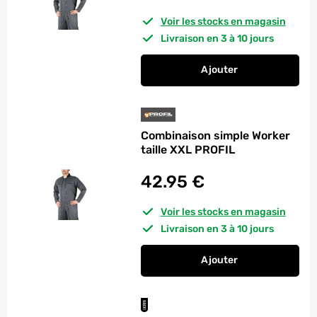
Voir les stocks en magasin
Livraison en 3 à 10 jours
Ajouter
au panier
Combinaison simple 
Combinaison simple Worker
taille XXL PROFIL
42.95
€
Voir les stocks en magasin
Livraison en 3 à 10 jours
Ajouter
au panier
Combinaison simple 