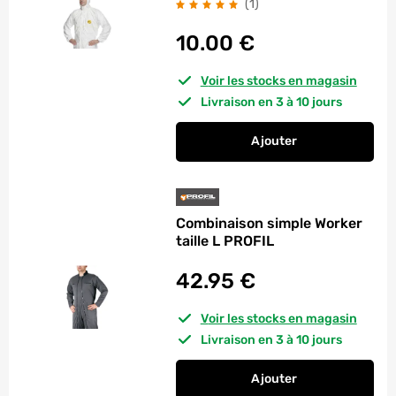
avis
(1
)
10.00
€
Voir les stocks en magasin
Livraison en 3 à 10 jours
Ajouter
au panier
Combinaison jetable
Combinaison simple Worker
taille L PROFIL
42.95
€
Voir les stocks en magasin
Livraison en 3 à 10 jours
Ajouter
au panier
Combinaison simple 