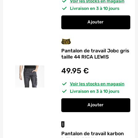
Voir les stocks en magasin
Livraison en 3 à 10 jours
Ajouter
au panier
Pantalon de travail 
Pantalon de travail Jobc gris
taille 44 RICA LEWIS
49.95
€
Voir les stocks en magasin
Livraison en 3 à 10 jours
Ajouter
au panier
Pantalon de travail 
Pantalon de travail karbon