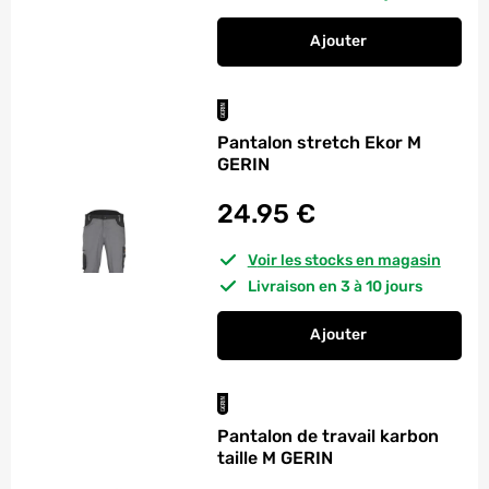
Ajouter
au panier
Pantalon de travail 
Pantalon stretch Ekor M
GERIN
24.95
€
Voir les stocks en magasin
Livraison en 3 à 10 jours
Ajouter
au panier
Pantalon stretch Ek
Pantalon de travail karbon
taille M GERIN