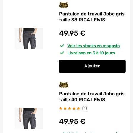
Pantalon de travail Jobc gris
taille 38 RICA LEWIS
49.95
€
Voir les stocks en magasin
Livraison en 3 à 10 jours
Ajouter
au panier
Pantalon de travail 
Pantalon de travail Jobc gris
taille 40 RICA LEWIS
avis
(1
)
49.95
€