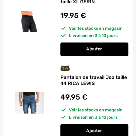
taille XL GERIN
19.95
€
Voir les stocks en magasin
Livraison en 3 à 10 jours
Ajouter
au panier
Pantalon de travail 
Pantalon de travail Job taille
44 RICA LEWIS
49.95
€
Voir les stocks en magasin
Livraison en 3 à 10 jours
Ajouter
au panier
Pantalon de travail 