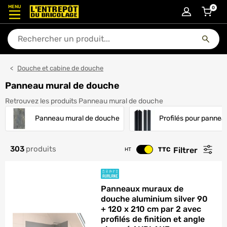
MENU
0
articl
En quoi puis-je vous aider ?
Douche et cabine de douche
Panneau mural de douche
Retrouvez les produits Panneau mural de douche
Panneau mural de douche
Profilés pour panne
303
produits
Filtrer
TTC
HT
Changer le prix
Panneaux muraux de
douche aluminium silver 90
+ 120 x 210 cm par 2 avec
profilés de finition et angle