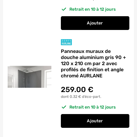
Retrait en 10 à 12 jours
Ajouter
au panier
Panneaux muraux de 
Panneaux muraux de
douche aluminium gris 90 +
120 x 210 cm par 2 avec
profilés de finition et angle
chromé AURLANE
259.00
€
dont 0.32 € d’éco-part.
Retrait en 10 à 12 jours
Ajouter
au panier
Panneaux muraux de 