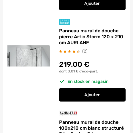
Ajouter
au panier
Panneau mural de d
Panneau mural de douche
pierre Artic Storm 120 x 210
cm AURLANE
avis
(2
)
219.00
€
dont 0.01 € d’éco-part.
En stock en magasin
Ajouter
au panier
Panneau mural de do
Panneau mural de douche
100x210 cm blanc structuré