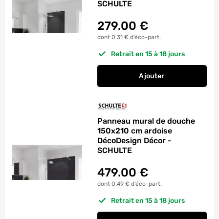
SCHULTE
279.00
€
dont 0.31 € d’éco-part.
Retrait en 15 à 18 jours
Ajouter
au panier
Panneau mural de d
Panneau mural de douche
150x210 cm ardoise
DécoDesign Décor -
SCHULTE
479.00
€
dont 0.49 € d’éco-part.
Retrait en 15 à 18 jours