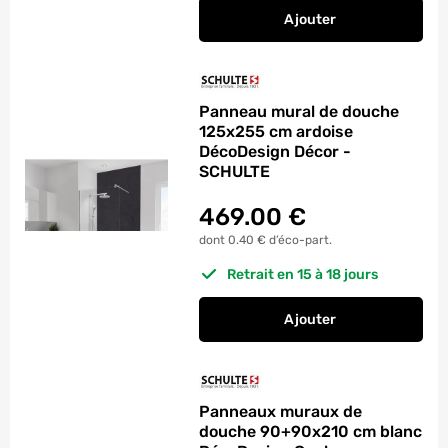
Ajouter
au panier
Panneaux muraux de
Panneau mural de douche
125x255 cm ardoise
DécoDesign Décor -
SCHULTE
469.00
€
dont 0.40 € d’éco-part.
Retrait en 15 à 18 jours
Ajouter
au panier
Panneau mural de d
Panneaux muraux de
douche 90+90x210 cm blanc