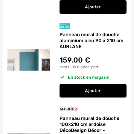
Ajouter
au panier
Panneau mural de d
Panneau mural de douche
aluminium bleu 90 x 210 cm
AURLANE
159.00
€
dont 0.05 € d’éco-part.
En stock en magasin
Ajouter
au panier
Panneau mural de d
Panneau mural de douche
100x210 cm ardoise
DécoDesign Décor -