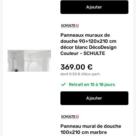
Ajouter
au panier
Panneau mural de d
Panneaux muraux de
douche 90+120x210 cm
décor blanc DécoDesign
Couleur - SCHULTE
369.00
€
dont 0.53 € d’éco-part.
Retrait en 15 à 18 jours
Ajouter
au panier
Panneaux muraux de
Panneau mural de douche
100x210 cm marbre