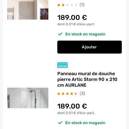
avis
(1
)
189.00
€
dont 0.01 € d’éco-part.
En stock en magasin
Ajouter
au panier
Panneau mural de do
Panneau mural de douche
pierre Artic Storm 90 x 210
cm AURLANE
avis
(3
)
189.00
€
dont 0.01 € d’éco-part.
En stock en magasin