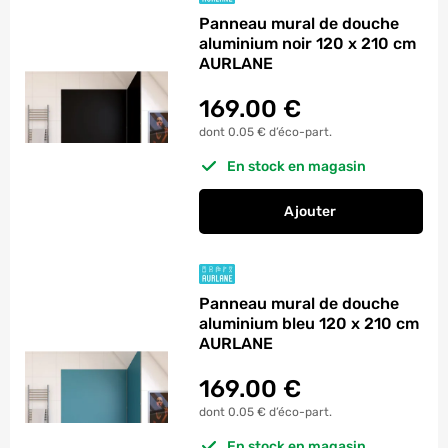
Panneau mural de douche
aluminium noir 120 x 210 cm
AURLANE
169.00
€
dont 0.05 € d’éco-part.
En stock en magasin
Ajouter
au panier
Panneau mural de d
Panneau mural de douche
aluminium bleu 120 x 210 cm
AURLANE
169.00
€
dont 0.05 € d’éco-part.
En stock en magasin