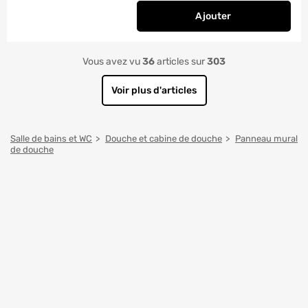
Ajouter
au panier
Panneaux muraux de
Vous avez vu
36
articles sur
303
Voir plus d'articles
Salle de bains et WC
Douche et cabine de douche
Panneau mural
de douche