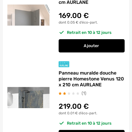
cm AURLANE
169.00
€
dont 0.05 € d’éco-part.
Retrait en 10 à 12 jours
Ajouter
au panier
Panneau mural de d
Panneau muralde douche
pierre Homestone Venus 120
x 210 cm AURLANE
avis
(1
)
219.00
€
dont 0.01 € d’éco-part.
Retrait en 10 à 12 jours