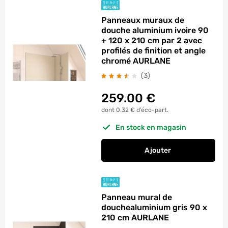
Panneaux muraux de
douche aluminium ivoire 90
+ 120 x 210 cm par 2 avec
profilés de finition et angle
chromé AURLANE
avis
(3
)
259.00
€
dont 0.32 € d’éco-part.
En stock en magasin
Ajouter
au panier
Panneaux muraux de 
Panneau mural de
douchealuminium gris 90 x
210 cm AURLANE