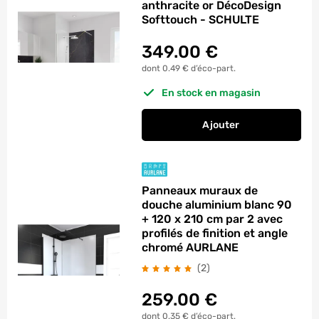
anthracite or DécoDesign
Softtouch - SCHULTE
349.00
€
dont 0.49 € d’éco-part.
En stock en magasin
Ajouter
au panier
Panneau mural de d
Panneaux muraux de
douche aluminium blanc 90
+ 120 x 210 cm par 2 avec
profilés de finition et angle
chromé AURLANE
avis
(2
)
259.00
€
dont 0.35 € d’éco-part.