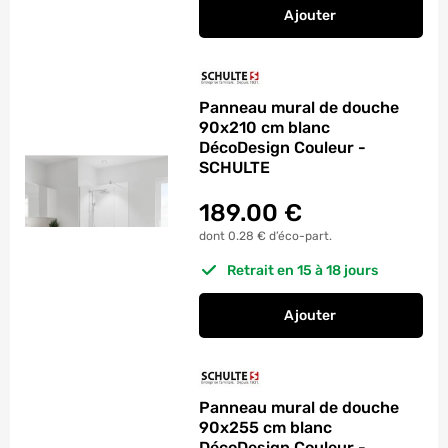
Ajouter
au panier
Panneau muralde do
Panneau mural de douche
90x210 cm blanc
DécoDesign Couleur -
SCHULTE
189.00
€
dont 0.28 € d’éco-part.
Retrait en 15 à 18 jours
Ajouter
au panier
Panneau mural de d
Panneau mural de douche
90x255 cm blanc
DécoDesign Couleur -