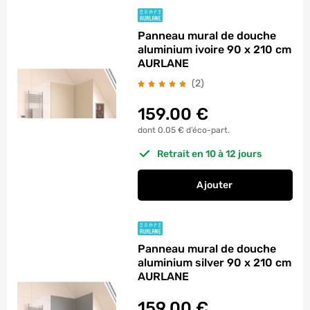
Panneau mural de douche
aluminium ivoire 90 x 210 cm
AURLANE
avis
(2
)
159.00
€
dont 0.05 € d’éco-part.
Retrait en 10 à 12 jours
Ajouter
au panier
Panneau mural de d
Panneau mural de douche
aluminium silver 90 x 210 cm
AURLANE
159.00
€