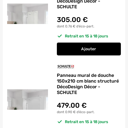
DécoDesign Décor -
SCHULTE
305.00
€
dont 0.76 € d’éco-part.
Retrait en 15 à 18 jours
Ajouter
au panier
Panneau mural de d
Panneau mural de douche
150x210 cm blanc structuré
DécoDesign Décor -
SCHULTE
479.00
€
dont 0.90 € d’éco-part.
Retrait en 15 à 18 jours