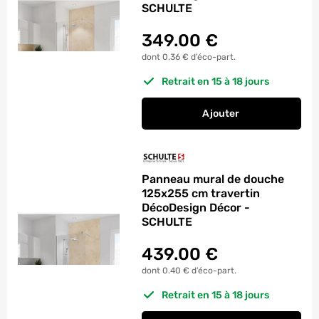
SCHULTE
349.00
€
dont 0.36 € d’éco-part.
Retrait en 15 à 18 jours
Ajouter
au panier
Panneau mural de d
Panneau mural de douche
125x255 cm travertin
DécoDesign Décor -
SCHULTE
439.00
€
dont 0.40 € d’éco-part.
Retrait en 15 à 18 jours