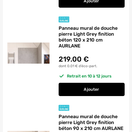
Ajouter
au panier
Panneau mural de d
Panneau mural de douche
pierre Light Grey finition
béton 120 x 210 cm
AURLANE
219.00
€
dont 0.01 € d’éco-part.
Retrait en 10 à 12 jours
Ajouter
au panier
Panneau mural de do
Panneau mural de douche
pierre Light Grey finition
béton 90 x 210 cm AURLANE