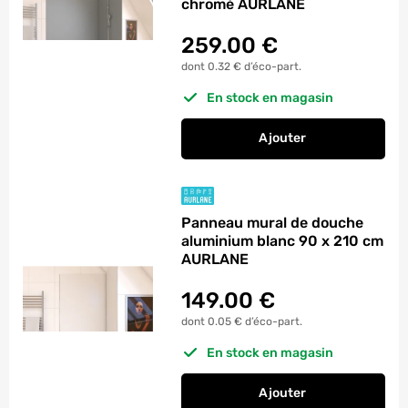
chromé AURLANE
259.00
€
dont 0.32 € d’éco-part.
En stock en magasin
Ajouter
au panier
Panneaux muraux de 
Panneau mural de douche
aluminium blanc 90 x 210 cm
AURLANE
149.00
€
dont 0.05 € d’éco-part.
En stock en magasin
Ajouter
au panier
Panneau mural de d