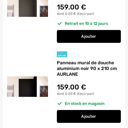
159.00
€
dont 0.05 € d’éco-part.
Retrait en 10 à 12 jours
Ajouter
au panier
Panneau mural de d
Panneau mural de douche
aluminium noir 90 x 210 cm
AURLANE
159.00
€
dont 0.05 € d’éco-part.
En stock en magasin
Ajouter
au panier
Panneau mural de d