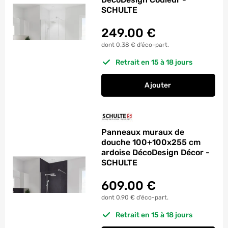
SCHULTE
249.00
€
dont 0.38 € d’éco-part.
Retrait en 15 à 18 jours
Ajouter
au panier
Panneau mural de d
Panneaux muraux de
douche 100+100x255 cm
ardoise DécoDesign Décor -
SCHULTE
609.00
€
dont 0.90 € d’éco-part.
Retrait en 15 à 18 jours