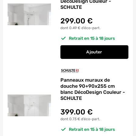
DécoDesign Couleur -
SCHULTE
299.00
€
dont 0.49 € d’éco-part.
Retrait en 15 à 18 jours
Ajouter
au panier
Panneaux muraux de
Panneaux muraux de
douche 90+90x255 cm
blanc DécoDesign Couleur -
SCHULTE
399.00
€
dont 0.73 € d’éco-part.
Retrait en 15 à 18 jours