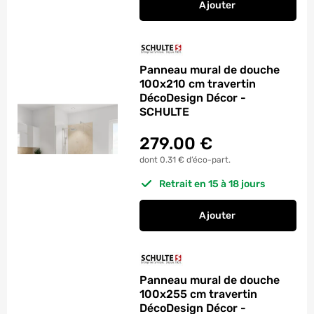
Ajouter
au panier
Panneau mural de d
Panneau mural de douche
100x210 cm travertin
DécoDesign Décor -
SCHULTE
279.00
€
dont 0.31 € d’éco-part.
Retrait en 15 à 18 jours
Ajouter
au panier
Panneau mural de d
Panneau mural de douche
100x255 cm travertin
DécoDesign Décor -