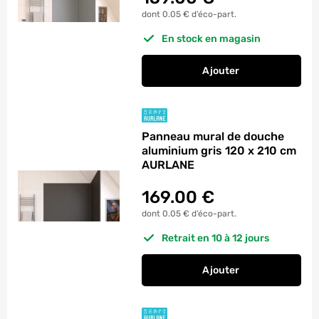
dont 0.05 € d’éco-part.
En stock en magasin
Ajouter
au panier
Panneau mural de d
Panneau mural de douche
aluminium gris 120 x 210 cm
AURLANE
169.00
€
dont 0.05 € d’éco-part.
Retrait en 10 à 12 jours
Ajouter
au panier
Panneau mural de d