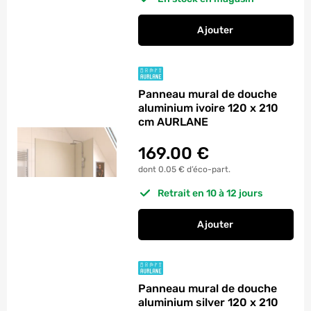
Ajouter
au panier
Panneau mural de d
Panneau mural de douche
aluminium ivoire 120 x 210
cm AURLANE
169.00
€
dont 0.05 € d’éco-part.
Retrait en 10 à 12 jours
Ajouter
au panier
Panneau mural de d
Panneau mural de douche
aluminium silver 120 x 210