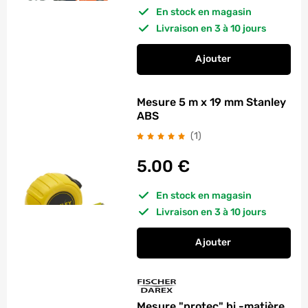
En stock en magasin
Livraison en 3 à 10 jours
Ajouter
au panier
Mini mesure 1 m FI
Mesure 5 m x 19 mm Stanley
ABS
avis
(1
)
5.00
€
En stock en magasin
Livraison en 3 à 10 jours
Ajouter
au panier
Mesure 5 m x 19 mm
Mesure "protec" bi -matière