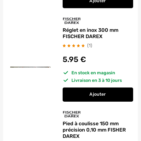
Ajouter
au panier
Mètre ruban 8 m - 
Réglet en inox 300 mm
FISCHER DAREX
avis
(1
)
5.95
€
En stock en magasin
Livraison en 3 à 10 jours
Ajouter
au panier
Réglet en inox 300
Pied à coulisse 150 mm
précision 0,10 mm FISHER
DAREX