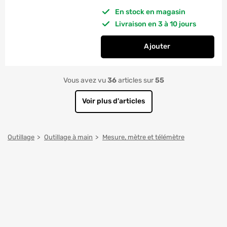
En stock en magasin
Livraison en 3 à 10 jours
Ajouter
au panier
Télémètre laser 60
Vous avez vu
36
articles sur
55
Voir plus d'articles
Outillage
Outillage à main
Mesure, mètre et télémètre