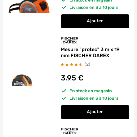
En stock en magasin
Livraison en 3 à 10 jours
Ajouter
au panier
Mètre compact 5 x 
Mesure "protec" 3 m x 19
mm FISCHER DAREX
avis
(2
)
3.95
€
En stock en magasin
Livraison en 3 à 10 jours
Ajouter
au panier
Mesure "protec" 3 