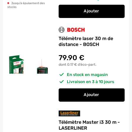
Jusqu’à épuisement des
stocks
Ajouter
au panier
Mètre ruban à bloca
Télémètre laser 30 m de
distance - BOSCH
79.90
€
dont 0.17 € d’éco-part.
En stock en magasin
Livraison en 3 à 10 jours
Ajouter
au panier
Télémètre laser 30 
Télémètre Master i3 30 m -
LASERLINER