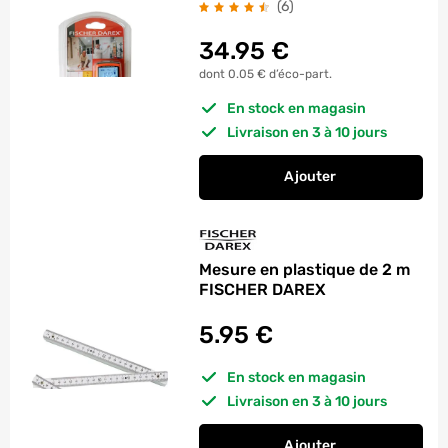
avis
(6
)
34.95
€
dont 0.05 € d’éco-part.
En stock en magasin
Livraison en 3 à 10 jours
Ajouter
au panier
Télémètre laser 20
Mesure en plastique de 2 m
FISCHER DAREX
5.95
€
En stock en magasin
Livraison en 3 à 10 jours
Ajouter