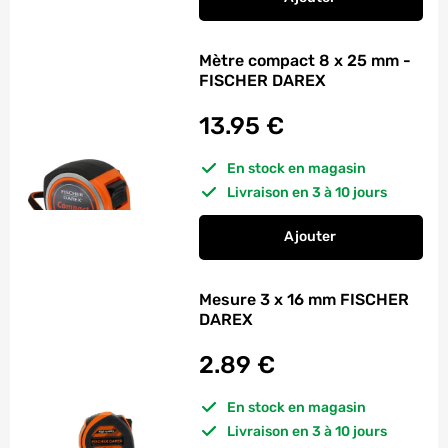
au panier
Mesure en plastiqu
Mètre compact 8 x 25 mm -
FISCHER DAREX
13.95
€
En stock en magasin
Livraison en 3 à 10 jours
Ajouter
au panier
Mètre compact 8 x 
Mesure 3 x 16 mm FISCHER
DAREX
2.89
€
En stock en magasin
Livraison en 3 à 10 jours