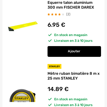
Equerre talon aluminium
300 mm FISCHER DAREX
avis
(2
)
6.95
€
En stock en magasin
Livraison en 3 à 10 jours
Ajouter
au panier
Equerre talon alum
Mètre ruban bimatière 8 m x
25 mm STANLEY
14.89
€
En stock en magasin
Livraison en 3 à 10 jours