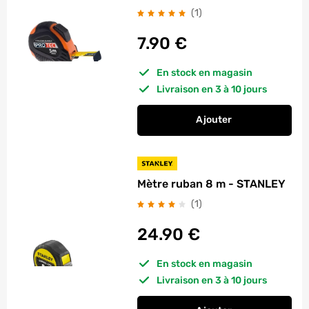
avis
(1
)
7.90
€
En stock en magasin
Livraison en 3 à 10 jours
Ajouter
au panier
Mesure 5 m x 19 mm
Mètre ruban 8 m - STANLEY
avis
(1
)
24.90
€
En stock en magasin
Livraison en 3 à 10 jours