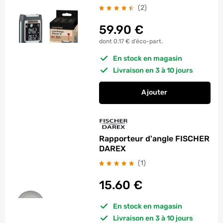
avis
(2
)
59.90
€
dont 0.17 € d’éco-part.
En stock en magasin
Livraison en 3 à 10 jours
Ajouter
au panier
Télémètre Master i3
Rapporteur d'angle FISCHER
DAREX
avis
(1
)
15.60
€
En stock en magasin
Livraison en 3 à 10 jours