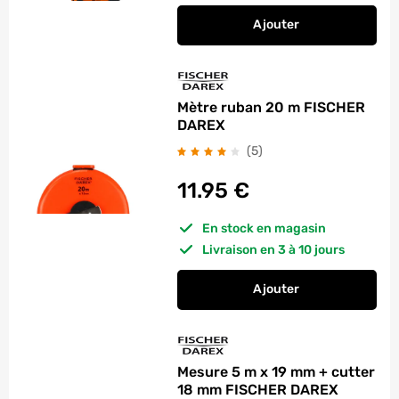
Ajouter
au panier
Mesure 3 x 16 mm F
Mètre ruban 20 m FISCHER
DAREX
avis
(5
)
11.95
€
En stock en magasin
Livraison en 3 à 10 jours
Ajouter
au panier
Mètre ruban 20 m 
Mesure 5 m x 19 mm + cutter
18 mm FISCHER DAREX