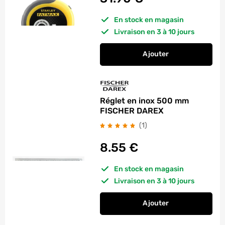
En stock en magasin
Livraison en 3 à 10 jours
Ajouter
au panier
Réglet en inox 500 mm
FISCHER DAREX
avis
(1
)
8.55
€
En stock en magasin
Livraison en 3 à 10 jours
Ajouter
au panier
Réglet en inox 500