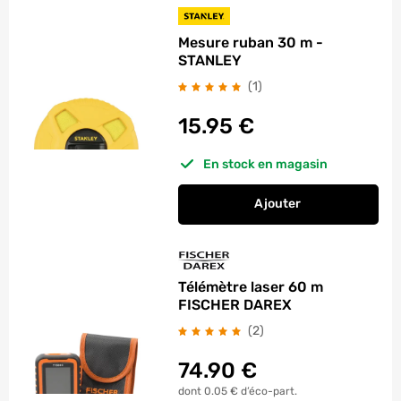
Mesure ruban 30 m -
STANLEY
avis
(1
)
15.95
€
En stock en magasin
Ajouter
au panier
Mesure ruban 30 m 
Télémètre laser 60 m
FISCHER DAREX
avis
(2
)
74.90
€
dont 0.05 € d’éco-part.