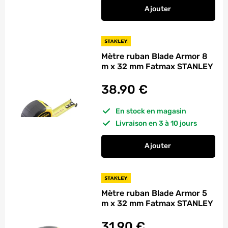
Ajouter
au panier
Pied à coulisse 1/25
Mètre ruban Blade Armor 8
m x 32 mm Fatmax STANLEY
38.90
€
En stock en magasin
Livraison en 3 à 10 jours
Ajouter
au panier
Mètre ruban Blade 
Mètre ruban Blade Armor 5
m x 32 mm Fatmax STANLEY
31.90
€