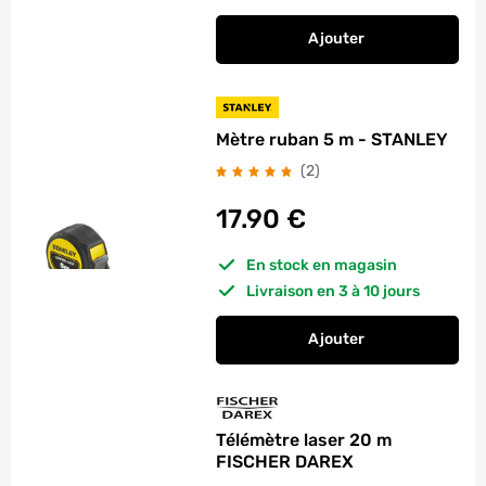
Ajouter
au panier
Mètre ruban bimati
Mètre ruban 5 m - STANLEY
avis
(2
)
17.90
€
En stock en magasin
Livraison en 3 à 10 jours
Ajouter
au panier
Mètre ruban 5 m - 
Télémètre laser 20 m
FISCHER DAREX