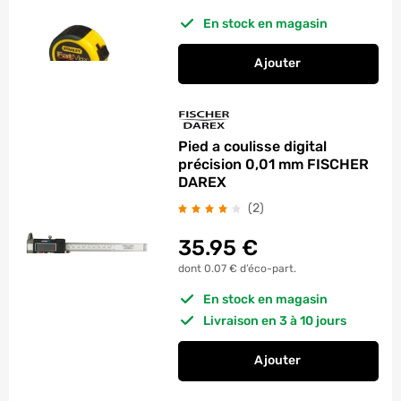
En stock en magasin
Ajouter
au panier
Mesure 2m Porte-cl
Pied a coulisse digital
précision 0,01 mm FISCHER
DAREX
avis
(2
)
35.95
€
dont 0.07 € d’éco-part.
En stock en magasin
Livraison en 3 à 10 jours
Ajouter
au panier
Pied a coulisse dig