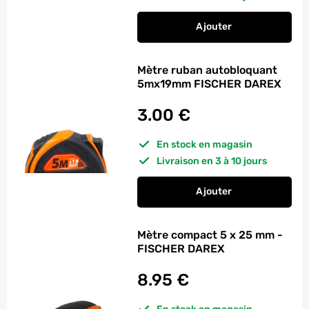
Ajouter
au panier
Mètre ruban bimati
Mètre ruban autobloquant
5mx19mm FISCHER DAREX
3.00
€
En stock en magasin
Livraison en 3 à 10 jours
Ajouter
au panier
Mètre ruban autob
Mètre compact 5 x 25 mm -
FISCHER DAREX
8.95
€