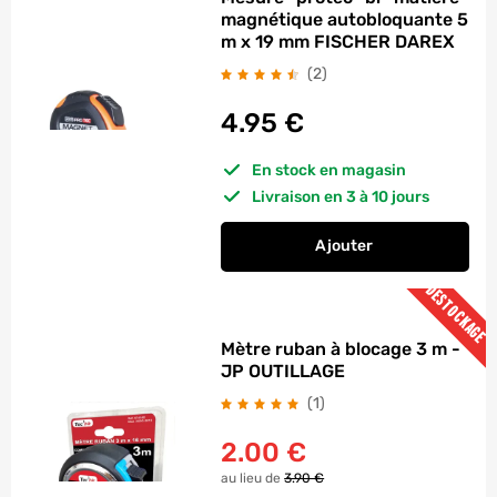
magnétique autobloquante 5
m x 19 mm FISCHER DAREX
avis
(2
)
4.95
€
En stock en magasin
Livraison en 3 à 10 jours
Ajouter
au panier
Mesure "protec" bi
DESTOCKAGE
Mètre ruban à blocage 3 m -
JP OUTILLAGE
avis
(1
)
2.00
€
au lieu de
3.90 €