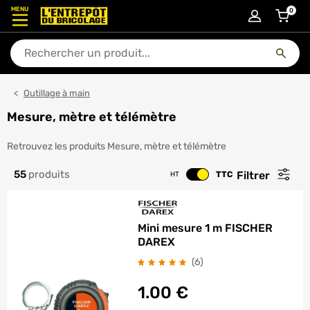
MENU
0
articl
En quoi puis-je vous aider ?
Outillage à main
Mesure, mètre et télémètre
Mesure, mètre et télémètre
Retrouvez les produits Mesure, mètre et télémètre
55
produits
Filtrer
TTC
HT
Changer le prix
Mini mesure 1 m FISCHER
DAREX
avis
(6
)
1.00
€