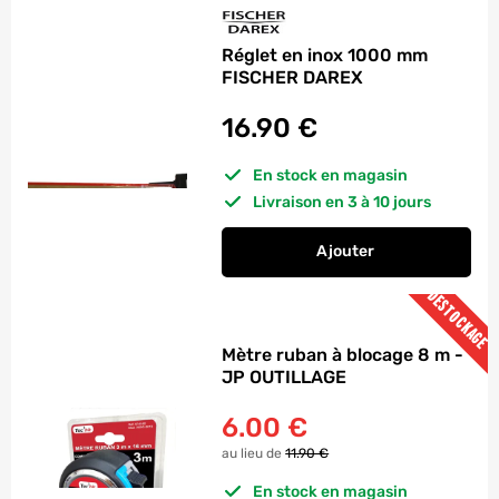
Réglet en inox 1000 mm
FISCHER DAREX
16.90
€
En stock en magasin
Livraison en 3 à 10 jours
Ajouter
au panier
Réglet en inox 100
DESTOCKAGE
Mètre ruban à blocage 8 m -
JP OUTILLAGE
6.00
€
au lieu de
11.90 €
En stock en magasin