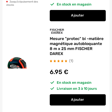
Jusqu’à épuisement des
En stock en magasin
stocks
Ajouter
au panier
Mètre ruban à bloca
Mesure "protec" bi -matière
magnétique autobloquante
8 m x 25 mm FISCHER
DAREX
avis
(1
)
6.95
€
En stock en magasin
Livraison en 3 à 10 jours
Ajouter
au panier
Mesure "protec" bi