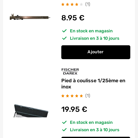
avis
(1
)
8.95
€
En stock en magasin
Livraison en 3 à 10 jours
Ajouter
au panier
Pied à coulisse 150
Pied à coulisse 1/25ème en
inox
avis
(1
)
19.95
€
En stock en magasin
Livraison en 3 à 10 jours