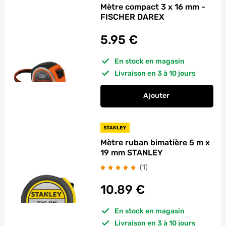
Mètre compact 3 x 16 mm -
FISCHER DAREX
5.95
€
En stock en magasin
Livraison en 3 à 10 jours
Ajouter
au panier
Mètre compact 3 x 
Mètre ruban bimatière 5 m x
19 mm STANLEY
avis
(1
)
10.89
€
En stock en magasin
Livraison en 3 à 10 jours