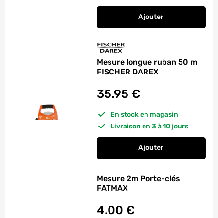
Ajouter
au panier
Rapporteur d'angle
Mesure longue ruban 50 m
FISCHER DAREX
35.95
€
En stock en magasin
Livraison en 3 à 10 jours
Ajouter
au panier
Mesure longue ruba
Mesure 2m Porte-clés
FATMAX
4.00
€