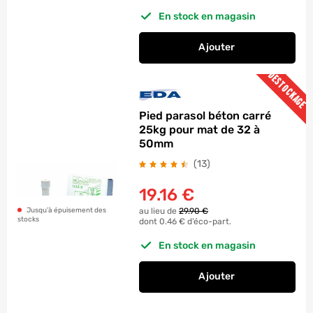
En stock en magasin
Ajouter
au panier
Pied parasol plastif
DESTOCKAGE
Pied parasol béton carré
25kg pour mat de 32 à
50mm
avis
(13
)
19.16
€
au lieu de
29.90 €
Jusqu’à épuisement des
stocks
dont 0.46 € d’éco-part.
En stock en magasin
Ajouter
au panier
Pied parasol béton 