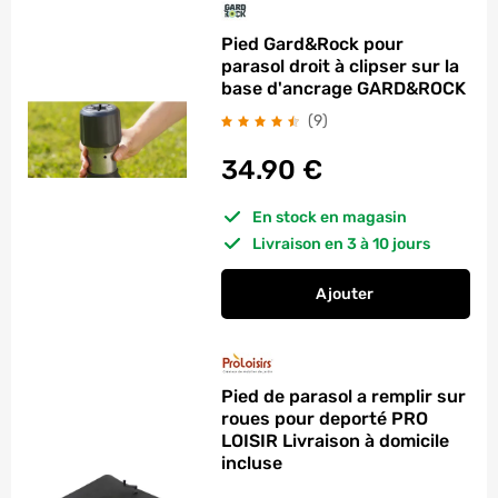
Pied Gard&Rock pour
parasol droit à clipser sur la
base d'ancrage GARD&ROCK
avis
(9
)
34.90
€
En stock en magasin
Livraison en 3 à 10 jours
Ajouter
au panier
Pied Gard&Rock pour
Pied de parasol a remplir sur
roues pour deporté PRO
LOISIR Livraison à domicile
incluse