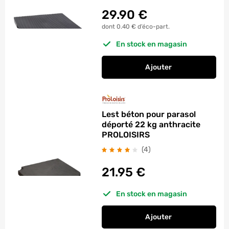
29.90
€
dont 0.40 € d’éco-part.
En stock en magasin
Ajouter
au panier
Lest béton 22 kg po
Lest béton pour parasol
déporté 22 kg anthracite
PROLOISIRS
avis
(4
)
21.95
€
En stock en magasin
Ajouter
au panier
Lest béton pour par