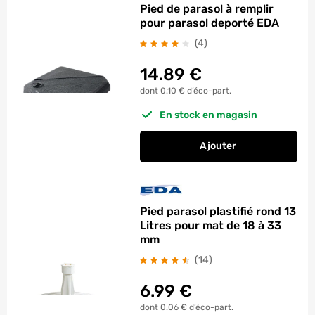
Pied de parasol à remplir
pour parasol deporté EDA
avis
(4
)
14.89
€
dont 0.10 € d’éco-part.
En stock en magasin
Ajouter
au panier
Pied de parasol à re
Pied parasol plastifié rond 13
Litres pour mat de 18 à 33
mm
avis
(14
)
6.99
€
dont 0.06 € d’éco-part.