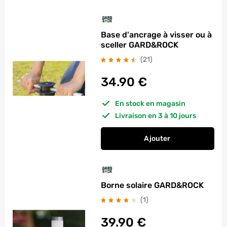
Base d'ancrage à visser ou à
sceller GARD&ROCK
avis
(21
)
34.90
€
En stock en magasin
Livraison en 3 à 10 jours
Ajouter
au panier
Base d'ancrage à vi
Borne solaire GARD&ROCK
avis
(1
)
39.90
€