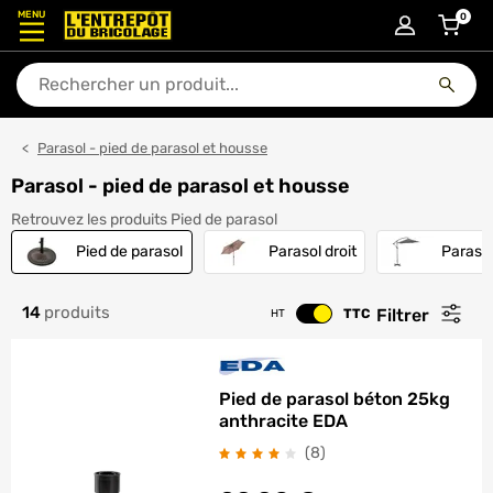
MENU
0
articl
En quoi puis-je vous aider ?
Parasol - pied de parasol et housse
Parasol - pied de parasol et housse
Pied de parasol
Retrouvez les produits Pied de parasol
Pied de parasol
Parasol droit
Paraso
14
produits
Filtrer
TTC
HT
Changer le prix
Pied de parasol béton 25kg
anthracite EDA
avis
(8
)