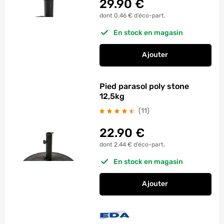
29.90
€
dont 0.46 € d’éco-part.
En stock en magasin
Ajouter
au panier
Pied de parasol bét
Pied parasol poly stone
12,5kg
avis
(11
)
22.90
€
dont 2.44 € d’éco-part.
En stock en magasin
Ajouter
au panier
Pied parasol poly st