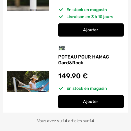
En stock en magasin
Livraison en 3 à 10 jours
Ajouter
au panier
Borne solaire GAR
POTEAU POUR HAMAC
Gard&Rock
149.90
€
En stock en magasin
Ajouter
au panier
POTEAU POUR HAMA
Vous avez vu
14
articles sur
14