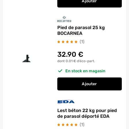
Ajouter
au panier
Pied amovible pour
Pied de parasol 25 kg
BOCARNEA
avis
(1
)
32.90
€
dont 0.01 € d’éco-part.
En stock en magasin
Ajouter
au panier
Pied de parasol 25
Lest béton 22 kg pour pied
de parasol déporté EDA
avis
(1
)