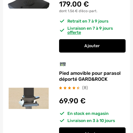
179.00
€
dont 1.56 € d’éco-part.
Retrait en 7 à 9 jours
Livraison en 7 à 9 jours
offerte
Ajouter
au panier
Pied de parasol a re
Pied amovible pour parasol
déporté GARD&ROCK
avis
(8
)
69.90
€
En stock en magasin
Livraison en 3 à 10 jours