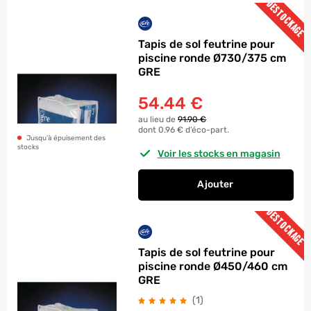
DESTOCKAGE
Tapis de sol feutrine pour
piscine ronde Ø730/375 cm
GRE
54.44
€
au lieu de
91.90 €
dont 0.96 € d’éco-part.
Jusqu’à épuisement des
stocks
Voir les stocks en magasin
Ajouter
au panier
Tapis de sol feutri
DESTOCKAGE
Tapis de sol feutrine pour
piscine ronde Ø450/460 cm
GRE
avis
(1
)