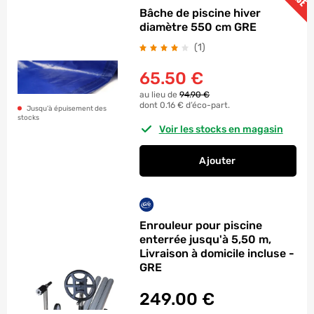
Bâche de piscine hiver
diamètre 550 cm GRE
avis
(1
)
65.50
€
au lieu de
94.90 €
dont 0.16 € d’éco-part.
Jusqu’à épuisement des
stocks
Voir les stocks en magasin
Ajouter
au panier
Bâche de piscine hi
Enrouleur pour piscine
enterrée jusqu'à 5,50 m,
Livraison à domicile incluse -
GRE
249.00
€