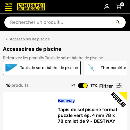
MENU
0
articl
En quoi puis-je vous aider ?
Accessoires de piscine
Accessoires de piscine
Tapis de sol et bâche de pis
Retrouvez les produits Tapis de sol et bâche de piscine
Tapis de sol et bâche de piscine
Thermomètre de 
16
produits
Filtrer
TTC
HT
Changer le prix
NOUVEAU
Tapis de sol piscine format
puzzle vert ép. 4 mm 78 x
78 cm lot de 9 - BESTWAY