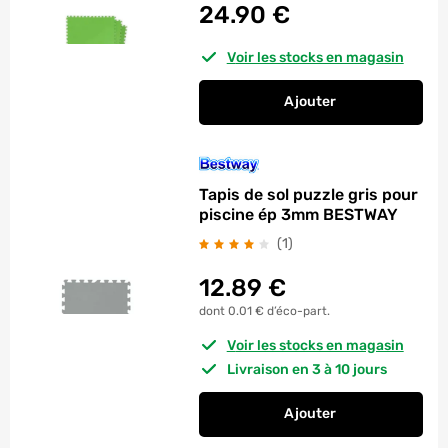
24.90
€
Voir les stocks en magasin
Ajouter
au panier
Tapis de sol piscine
Tapis de sol puzzle gris pour
piscine ép 3mm BESTWAY
avis
(1
)
12.89
€
dont 0.01 € d’éco-part.
Voir les stocks en magasin
Livraison en 3 à 10 jours
Ajouter
au panier
Tapis de sol puzzle