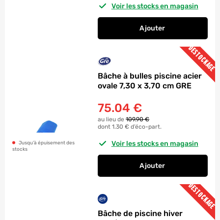
Voir les stocks en magasin
Ajouter
au panier
Bâche de piscine hi
DESTOCKAGE
Bâche à bulles piscine acier
ovale 7,30 x 3,70 cm GRE
75.04
€
au lieu de
109.90 €
dont 1.30 € d’éco-part.
Voir les stocks en magasin
Jusqu’à épuisement des
stocks
Ajouter
au panier
Bâche à bulles pisci
DESTOCKAGE
Bâche de piscine hiver