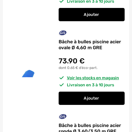
Livraison en 3 à 10 jours
Ajouter
au panier
Dalles protection so
Bâche à bulles piscine acier
ovale Ø 4,60 m GRE
73.90
€
dont 0.65 € d’éco-part.
Voir les stocks en magasin
Livraison en 3 à 10 jours
Ajouter
au panier
Bâche à bulles pisci
Bâche à bulles piscine acier
ronde Ø 3,60/3,50 m GRE