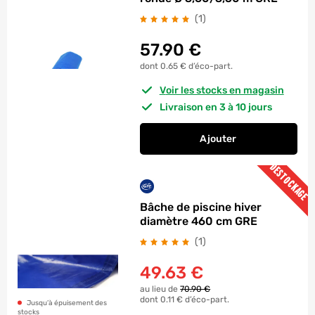
avis
(1
)
57.90
€
dont 0.65 € d’éco-part.
Voir les stocks en magasin
Livraison en 3 à 10 jours
Ajouter
au panier
Bâche à bulles pisc
DESTOCKAGE
Bâche de piscine hiver
diamètre 460 cm GRE
avis
(1
)
49.63
€
au lieu de
70.90 €
dont 0.11 € d’éco-part.
Jusqu’à épuisement des
stocks