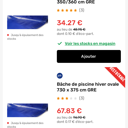
350/360 cm GRE
avis
(3
)
34.27
€
au lieu de
48.95 €
dont 0.10 € d’éco-part.
Jusqu’à épuisement des
stocks
Voir les stocks en magasin
Ajouter
au panier
DESTOCKAGE
Bâche de piscine hiver ovale
730 x 375 cm GRE
avis
(3
)
67.83
€
au lieu de
96.90 €
dont 0.17 € d’éco-part.
Jusqu’à épuisement des
stocks