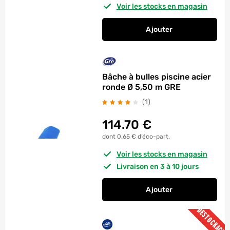
Voir les stocks en magasin
Ajouter
au panier
Bâche de piscine hi
Bâche à bulles piscine acier
ronde Ø 5,50 m GRE
avis
(1
)
114.70
€
dont 0.65 € d’éco-part.
Voir les stocks en magasin
Livraison en 3 à 10 jours
Ajouter
au panier
Bâche à bulles pisci
DESTOCKAGE