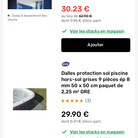
30.23
€
au lieu de
62.90 €
Jusqu’à épuisement des
stocks
dont 0.96 € d’éco-part.
Voir les stocks en magasin
Ajouter
au panier
Tapis de sol feutri
Dalles protection sol piscine
hors-sol grises 9 pièces ép 8
mm 50 x 50 cm paquet de
2,25 m² GRE
avis
(3
)
29.90
€
dont 0.01 € d’éco-part.
Voir les stocks en magasin