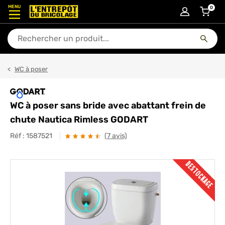
MENU
0
articl
En quoi puis-je vous aider ?
WC à poser
WC à poser sans bride avec abattant frein de
chute Nautica Rimless GODART
Réf :
1587521
(7 avis)
DESTOCKAGE