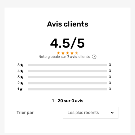
Avis clients
4.5/5
Note globale sur
7 avis
clients
avis ont la not
5
0
avis ont la not
4
0
avis ont la not
3
0
avis ont la not
2
0
avis ont la not
1
0
1 - 20 sur 0 avis
Trier par
Trier par