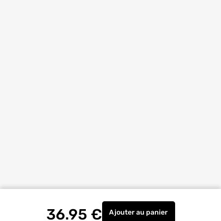
36.95
€
Ajouter
au panier
Vis tête fraisée étoile 