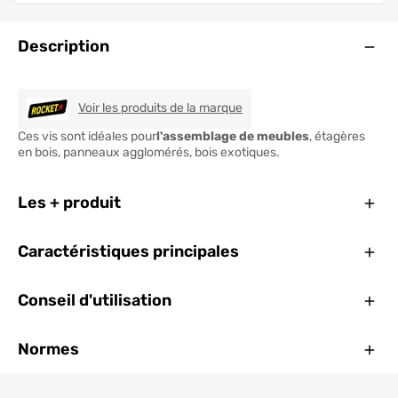
Ouve
Description
ROCKET
Voir les produits de la marque
Ces vis sont idéales pour
l'assemblage de meubles
, étagères
en bois, panneaux agglomérés, bois exotiques.
Ferm
Les + produit
Ferm
Caractéristiques principales
Ferm
Conseil d'utilisation
Ferm
Normes