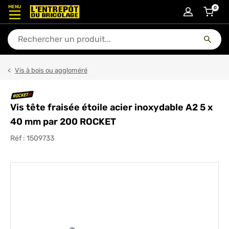
MENU
0
articl
En quoi puis-je vous aider ?
Vis à bois ou aggloméré
Vis tête fraisée étoile acier inoxydable A2 5 x
40 mm par 200 ROCKET
Réf :
1509733