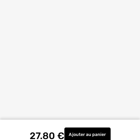
27.80
€
Ajouter
au panier
Vis inox tête fraisée T-s