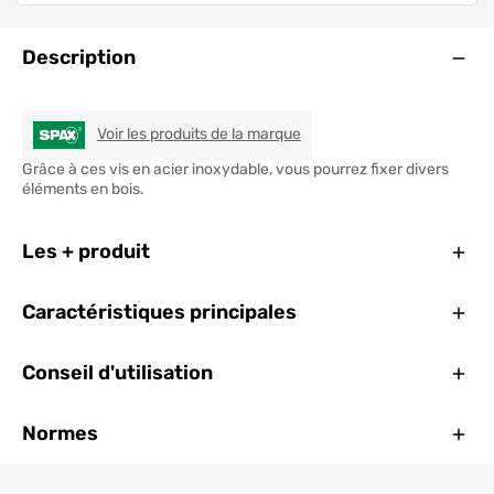
Ouve
Description
SPAX
Voir les produits de la marque
Grâce à ces vis en acier inoxydable, vous pourrez fixer divers
éléments en bois.
Ferm
Les + produit
Ferm
Caractéristiques principales
Ferm
Conseil d'utilisation
Ferm
Normes