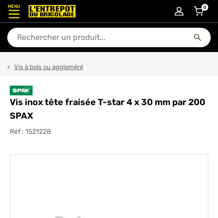
MENU
0
articl
En quoi puis-je vous aider ?
Vis à bois ou aggloméré
Vis inox tête fraisée T-star 4 x 30 mm par 200
SPAX
Réf :
1521228