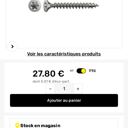
Element 1 sur 5
Voir les caractéristiques produits
27.80
€
TTC
HT
Changer le prix
dont 0.01 € d’éco-part.
Quantité
−
+
Ajouter
au panier
Vis inox tête fraisée T-star 4 x 
Stock en magasin