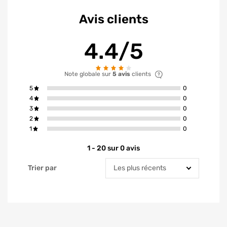
Avis clients
4.4/5
Note globale sur
5 avis
clients
avis ont la not
5
0
avis ont la not
4
0
avis ont la not
3
0
avis ont la not
2
0
avis ont la not
1
0
1 - 20 sur 0 avis
Trier par
Trier par