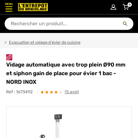
MENU
0
articl
En quoi puis-je vous aider ?
Evacuation et vidage d'évier de cuisine
Vidage automatique avec trop plein Ø90 mm
et siphon gain de place pour évier 1 bac -
NORD INOX
Réf :
1673492
(5 avis)