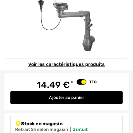
Element 1 sur 1
Voir les caractéristiques produits
14.49
€
TTC
HT
Changer le prix
Ajouter
au panier
Vidage automatique avec trop ple
Stock en magasin
Retrait 2h selon magasin
|
gratuit