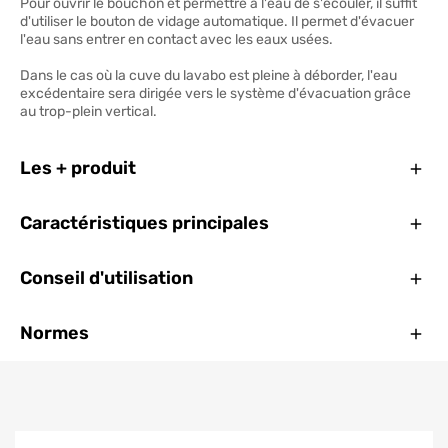
Pour ouvrir le bouchon et permettre à l'eau de s'écouler, il suffit
d'utiliser le bouton de vidage automatique. Il permet d'évacuer
l'eau sans entrer en contact avec les eaux usées.
Dans le cas où la cuve du lavabo est pleine à déborder, l'eau
excédentaire sera dirigée vers le système d'évacuation grâce
au trop-plein vertical.
Ferm
Les + produit
Ferm
Caractéristiques principales
Ferm
Conseil d'utilisation
Ferm
Normes