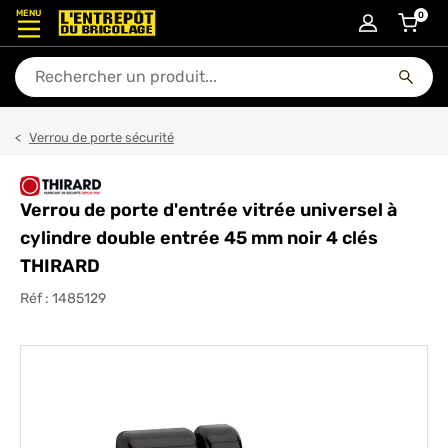
MENU
0
articl
En quoi puis-je vous aider ?
Verrou de porte sécurité
Verrou de porte d'entrée vitrée universel à
cylindre double entrée 45 mm noir 4 clés
THIRARD
Réf :
1485129