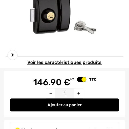
Element 1 sur 2
Voir les caractéristiques produits
146.90
€
TTC
HT
Changer le prix
Quantité
−
+
Ajouter
au panier
Verrou de porte d'entrée vitrée u