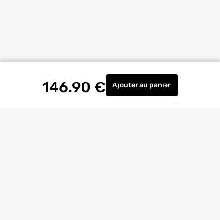
146.90
€
Ajouter
au panier
Verrou de porte d'entré
Livraison à
domicile
Retrait magasin
gratuit