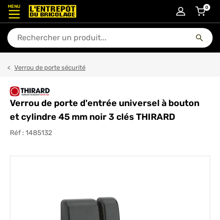
MENU
0
articl
En quoi puis-je vous aider ?
Verrou de porte sécurité
Verrou de porte d'entrée universel à bouton
et cylindre 45 mm noir 3 clés THIRARD
Réf :
1485132