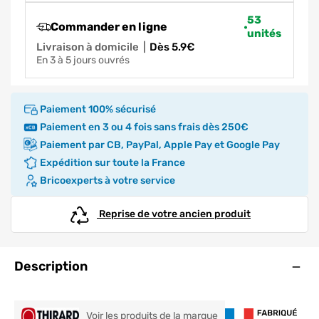
53
Commander en ligne
unités
Livraison à domicile
|
dès 5.9€
en 3 à 5 jours ouvrés
Paiement 100% sécurisé
Paiement en 3 ou 4 fois sans frais dès 250€
Paiement par CB, PayPal, Apple Pay et Google Pay
Expédition sur toute la France
Bricoexperts à votre service
Reprise de votre ancien produit
Ouve
Description
THIRARD
Voir les produits de la marque