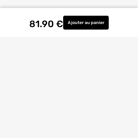
81.90
€
Ajouter
au panier
Verrou de porte d'entrée
Livraison à
domicile
Retrait magasin
gratuit
Echanges
et
retours
facilités
Bricoexperts
pour vous aider
4.6/5
(23170 avis)
Entreprise
citoyenne
Avis
Clients