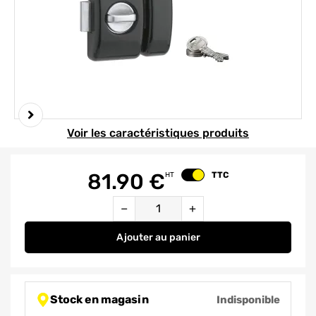
Element 1 sur 3
Voir les caractéristiques produits
81.90
€
TTC
HT
Changer le prix
Quantité
−
+
Ajouter
au panier
Verrou de porte d'entrée univers
Stock en magasin
Indisponible