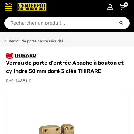
MENU
0
articl
En quoi puis-je vous aider ?
Verrou de porte haute sécurité
Verrou de porte d'entrée Apache à bouton et
cylindre 50 mm doré 3 clés THIRARD
Réf :
1485110