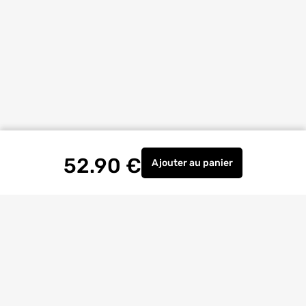
52.90
€
Ajouter
au panier
Verrou de porte d'entré
Livraison à
domicile
Retrait magasin
gratuit