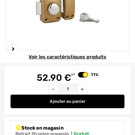
Element 1 sur 2
Voir les caractéristiques produits
52.90
€
TTC
HT
Changer le prix
Quantité
−
+
Ajouter
au panier
Verrou de porte d'entrée Apache 
Stock en magasin
Retrait 2h selon magasin
|
gratuit