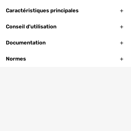
Ferm
Caractéristiques principales
Ferm
Conseil d'utilisation
Ferm
Documentation
Ferm
Normes