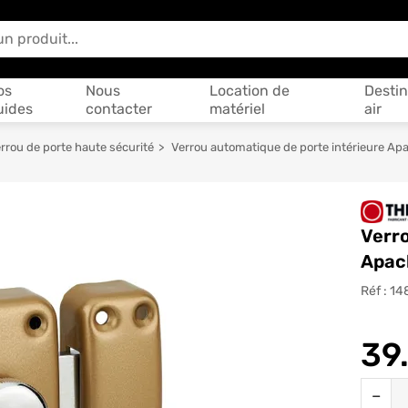
 vous aider ?
os
Nous
Location de
Destin
uides
contacter
matériel
air
rrou de porte haute sécurité
Verrou automatique de porte intérieure Ap
Verro
Apach
Réf :
14
39
Quantit
−