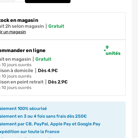
Verrou automatique de porte intérieure Ap
tock en magasin
ait 2h selon magasin
|
gratuit
ir un magasin
9
ommander en ligne
unités
ait en magasin
|
gratuit
 à 10 jours ouvrés
aison à domicile
|
dès 4.9€
 à 10 jours ouvrés
ison en point retrait
|
dès 2.9€
 à 10 jours ouvrés
aiement 100% sécurisé
iement en 3 ou 4 fois sans frais dès 250€
iement par CB, PayPal, Apple Pay et Google Pay
pédition sur toute la France