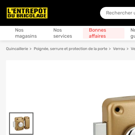
En quoi puis-je
Produits
Nos
Nos
Bonnes
N
magasins
services
affaires
g
Quincaillerie
Poignée, serrure et protection de la porte
Verrou
Ve