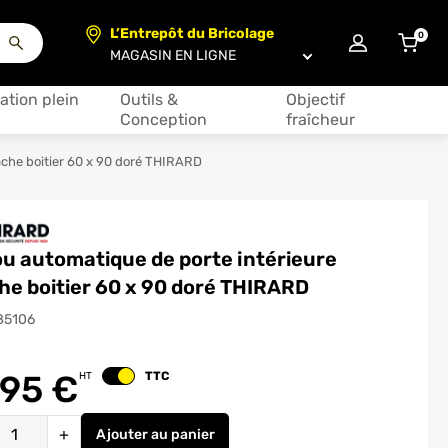
L’Entrepôt du Bricolage
0
articl
Choisir un magasin
ation plein
Outils &
Objectif
Conception
fraîcheur
ache boitier 60 x 90 doré THIRARD
u automatique de porte intérieure
e boitier 60 x 90 doré THIRARD
85106
.95
€
TTC
HT
Changer le prix
é
+
Ajouter
au panier