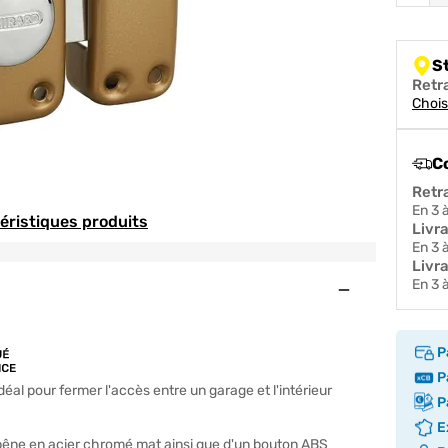
S
Retr
Chois
C
Retr
en 3
téristiques produits
Livr
en 3
Livra
en 3
Ouvert
P
Pa
idéal pour fermer l'accès entre un garage et l'intérieur
Pa
Ex
 pêne en acier chromé mat ainsi que d'un bouton ABS