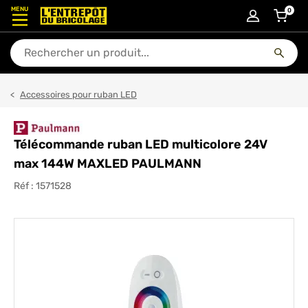
MENU
0
articl
En quoi puis-je vous aider ?
Accessoires pour ruban LED
Télécommande ruban LED multicolore 24V
max 144W MAXLED PAULMANN
Réf :
1571528