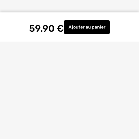
59.90
€
Ajouter
au panier
Télécommande ruban LE
Livraison à
domicile
Retrait magasin
gratuit
Echanges
et
retours
facilités
Bricoexperts
pour vous aider
4.6/5
(23170 avis)