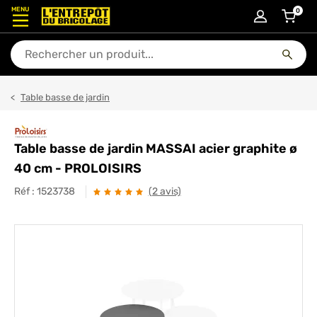
MENU
0
articl
En quoi puis-je vous aider ?
Table basse de jardin
Table basse de jardin MASSAI acier graphite ø
40 cm - PROLOISIRS
Réf :
1523738
(2 avis)