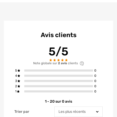
Avis clients
5/5
Note globale sur
2 avis
clients
avis ont la not
5
0
avis ont la not
4
0
avis ont la not
3
0
avis ont la not
2
0
avis ont la not
1
0
1 - 20 sur 0 avis
Trier par
Trier par