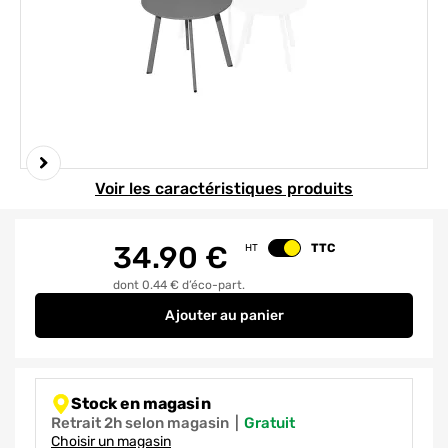
Element 1 sur 2
Voir les caractéristiques produits
34.90
€
TTC
HT
Changer le prix
dont 0.44 € d’éco-part.
Ajouter
au panier
Table basse de jardin MASSAI aci
Stock en magasin
Retrait 2h selon magasin
|
gratuit
Choisir un magasin