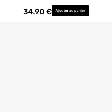
34.90
€
Ajouter
au panier
Table basse de jardin MA
Livraison à
domicile
Retrait magasin
gratuit
Echanges
et
retours
facilités
Bricoexperts
pour vous aider
4.6/5
(23170 avis)
Entreprise
citoyenne
Avis
Clients