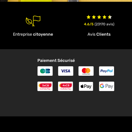
4.6/5
(23170 avis)
Entreprise
citoyenne
Avis
Clients
Paiement Sécurisé
Carte Bleue
Visa
MasterCard
Paypal
Paiement en 3 fois Cofidis
Paiement en 4 fois Cofidi
ApplePay
Google
n