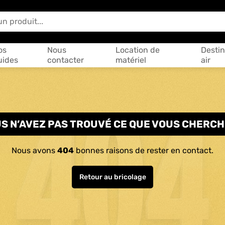
 vous aider ?
os
Nous
Location de
Destin
uides
contacter
matériel
air
S N’AVEZ PAS TROUVÉ CE QUE VOUS CHERCH
Nous avons
404
bonnes raisons de rester en contact.
Retour au bricolage