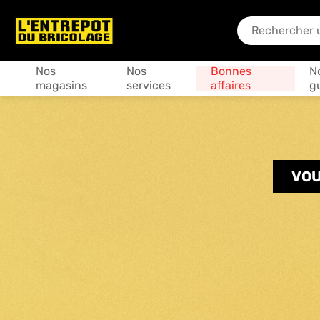
En quoi puis-je
Produits
Nos
Nos
Bonnes
N
magasins
services
affaires
g
VOU