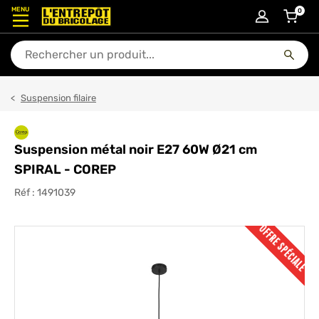
MENU
0
articl
En quoi puis-je vous aider ?
Suspension filaire
Suspension métal noir E27 60W Ø21 cm
SPIRAL - COREP
Réf :
1491039
OFFRE SPÉCIALE