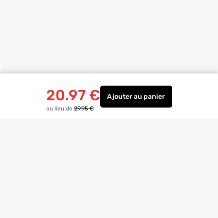
20.97
€
Ajouter
au panier
Suspension métal noir 
au lieu de
29.95 €
Livraison à
domicile
Retrait magasin
gratuit