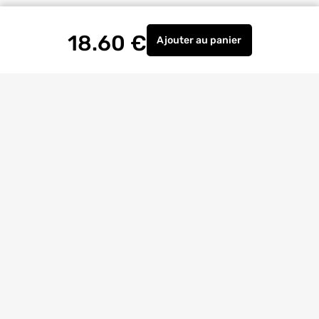
18.60
€
Ajouter
au panier
Serrure à encastrer Mon
Livraison à
domicile
Retrait magasin
gratuit
Echanges
et
retours
facilités
Bricoexperts
pour vous aider
4.6/5
(23170 avis)
Entreprise
citoyenne
Avis
Clients