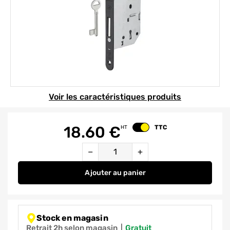
Element 1 sur 1
Voir les caractéristiques produits
18.60
€
TTC
HT
Changer le prix
Quantité
−
+
Ajouter
au panier
Serrure à encastrer Monomax à p
Stock en magasin
Retrait 2h selon magasin
|
gratuit