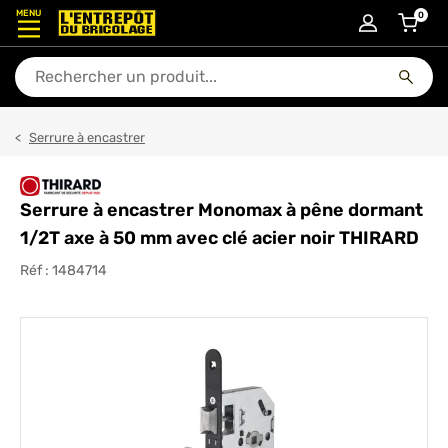
MENU
0
articl
En quoi puis-je vous aider ?
Serrure à encastrer
Serrure à encastrer Monomax à pêne dormant
1/2T axe à 50 mm avec clé acier noir THIRARD
Réf :
1484714