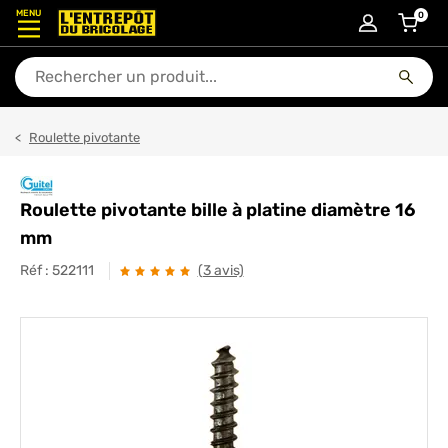
MENU
0
articl
En quoi puis-je vous aider ?
Roulette pivotante
Roulette pivotante bille à platine diamètre 16
mm
Réf :
522111
(3 avis)