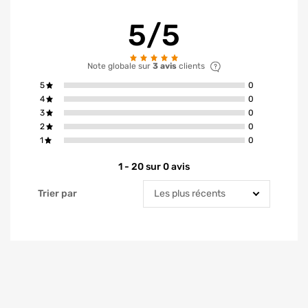
5/5
Note globale sur
3 avis
clients
avis ont la not
5
0
avis ont la not
4
0
avis ont la not
3
0
avis ont la not
2
0
avis ont la not
1
0
1 - 20 sur 0 avis
Trier par
Trier par