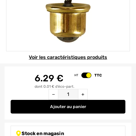
Element 1 sur 1
Voir les caractéristiques produits
6.29
€
TTC
HT
Changer le prix
dont 0.01 € d’éco-part.
Quantité
−
+
Ajouter
au panier
Roulette pivotante bille à platin
Stock en magasin