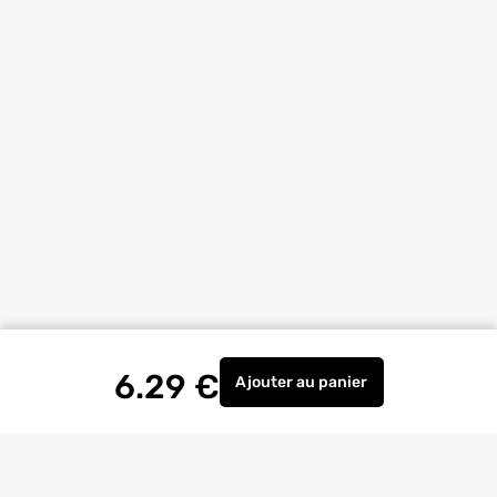
6.29
€
Ajouter
au panier
Roulette pivotante bille à