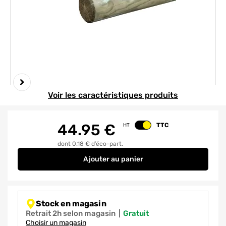
Element 1 sur 2
Voir les caractéristiques produits
44.95
€
TTC
HT
Changer le prix
dont 0.18 € d’éco-part.
Ajouter
au panier
Rondin bois en pin traité autocl
Stock en magasin
Retrait 2h selon magasin
|
gratuit
Choisir un magasin