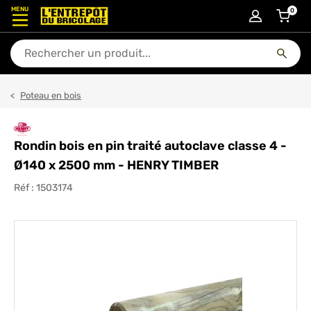
MENU
0
articl
En quoi puis-je vous aider ?
Poteau en bois
Rondin bois en pin traité autoclave classe 4 -
Ø140 x 2500 mm - HENRY TIMBER
Réf :
1503174