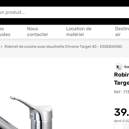
 vous aider ?
os
Nous
Location de
Destin
uides
contacter
matériel
air
Robinet de cuisine avec douchette Chrome Target 40 - ESSEBAGNO
Robi
Targ
Réf :
17
39
dont 0.0
Quantit