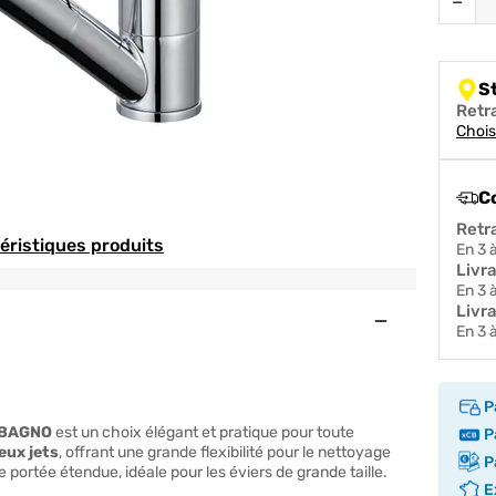
−
S
Retr
Chois
C
Retr
téristiques produits
en 3
Livr
en 3
Livra
Ouvert
en 3
P
EBAGNO
est un choix élégant et pratique pour toute
Pa
eux jets
, offrant une grande flexibilité pour le nettoyage
Pa
e portée étendue, idéale pour les éviers de grande taille.
Ex