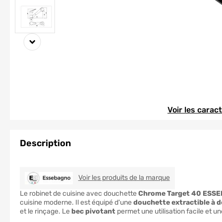
Element 1 sur 2
Element 1 sur 2
Voir les carac
Description
ESSEBAGNO
Voir les produits de la marque
Le robinet de cuisine avec douchette
Chrome Target 40 ESS
cuisine moderne. Il est équipé d'une
douchette extractible à d
et le rinçage. Le
bec pivotant
permet une utilisation facile et un