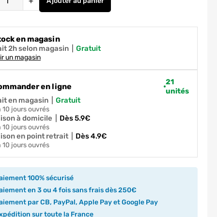
+
Ajouter
au panier
Robinet de cuisine avec douchette Chrom
tock en magasin
ait 2h selon magasin
|
gratuit
ir un magasin
21
ommander en ligne
unités
ait en magasin
|
gratuit
 à 10 jours ouvrés
aison à domicile
|
dès 5.9€
 à 10 jours ouvrés
ison en point retrait
|
dès 4.9€
 à 10 jours ouvrés
aiement 100% sécurisé
iement en 3 ou 4 fois sans frais dès 250€
iement par CB, PayPal, Apple Pay et Google Pay
pédition sur toute la France