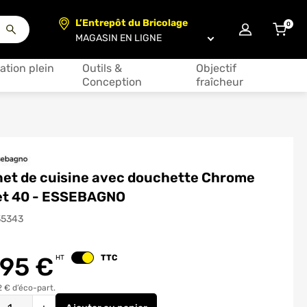
L’Entrepôt du Bricolage
0
articl
Choisir un magasin
ation plein
Outils &
Objectif
Conception
fraîcheur
net de cuisine avec douchette Chrome
et 40 - ESSEBAGNO
35343
.95
€
TTC
HT
Changer le prix
2 € d’éco-part.
é