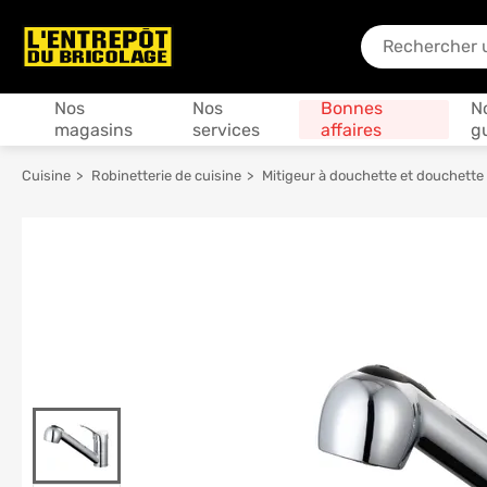
En quoi puis-je
Produits
Nos
Nos
Bonnes
N
magasins
services
affaires
g
Cuisine
Robinetterie de cuisine
Mitigeur à douchette et douchette