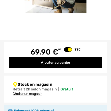
Element 1 sur 1
69.90
€
TTC
HT
Changer le prix
Ajouter
au panier
Remplacement poignée de porte
Stock en magasin
Retrait 2h selon magasin
|
gratuit
Choisir un magasin
Paiement 100% sécurisé