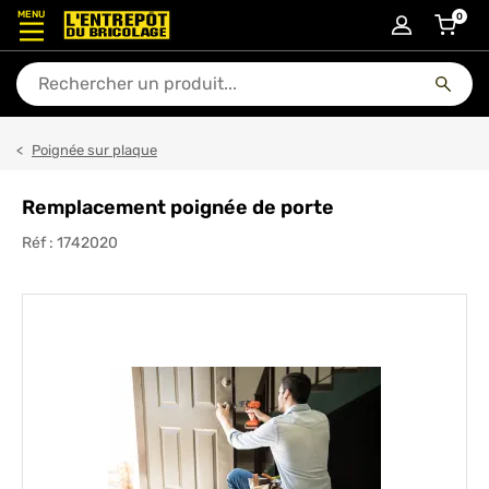
MENU
0
articl
En quoi puis-je vous aider ?
Poignée sur plaque
Remplacement poignée de porte
Réf :
1742020