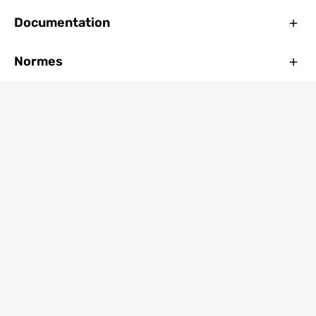
Ferm
Documentation
Ferm
Normes