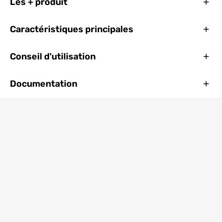
Ferm
Les + produit
Ferm
Caractéristiques principales
Ferm
Conseil d'utilisation
Ferm
Documentation