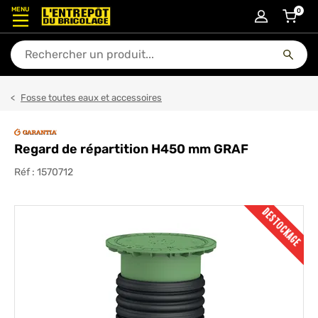
MENU
0
articl
En quoi puis-je vous aider ?
Fosse toutes eaux et accessoires
Regard de répartition H450 mm GRAF
Réf :
1570712
DESTOCKAGE