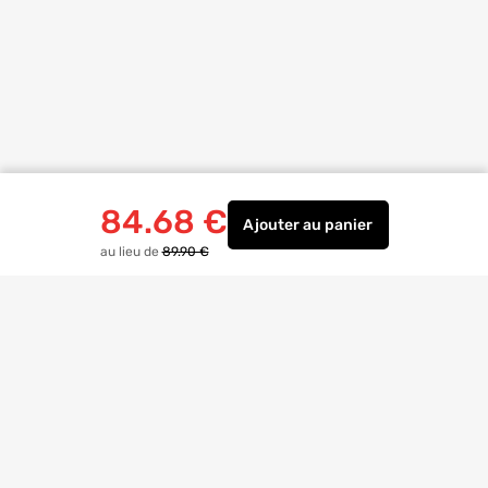
84.68
€
Ajouter
au panier
Regard de répartition 
au lieu de
89.90 €
Livraison à
domicile
Retrait magasin
gratuit