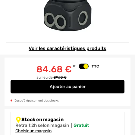
Element 1 sur 1
Voir les caractéristiques produits
84.68
€
TTC
HT
Changer le prix
au lieu de
89.90 €
Ajouter
au panier
Regard de répartition H450 mm 
Jusqu’à épuisement des stocks
Stock en magasin
Retrait 2h selon magasin
|
gratuit
Choisir un magasin