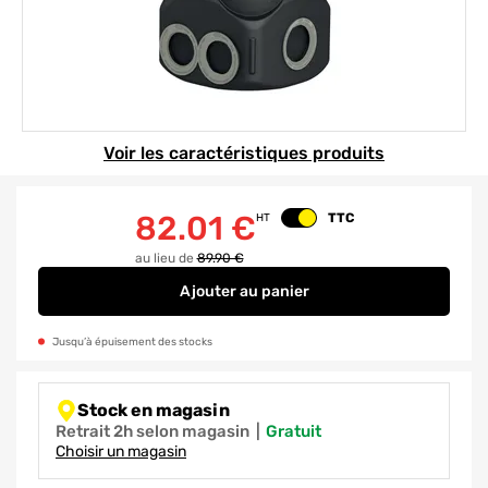
Element 1 sur 1
Voir les caractéristiques produits
82.01
€
TTC
HT
Changer le prix
au lieu de
89.90 €
Ajouter
au panier
Regard de bouclage H 450 mm G
Jusqu’à épuisement des stocks
Stock en magasin
Retrait 2h selon magasin
|
gratuit
Choisir un magasin