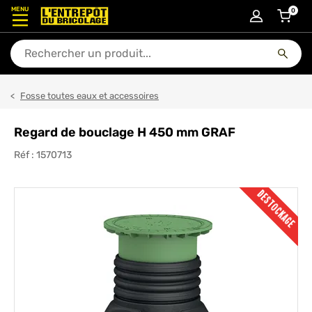
MENU
0
articl
En quoi puis-je vous aider ?
Fosse toutes eaux et accessoires
Regard de bouclage H 450 mm GRAF
Réf :
1570713
DESTOCKAGE