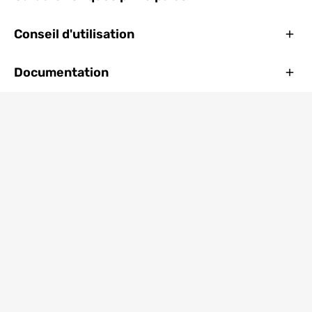
Ferm
Conseil d'utilisation
Ferm
Documentation