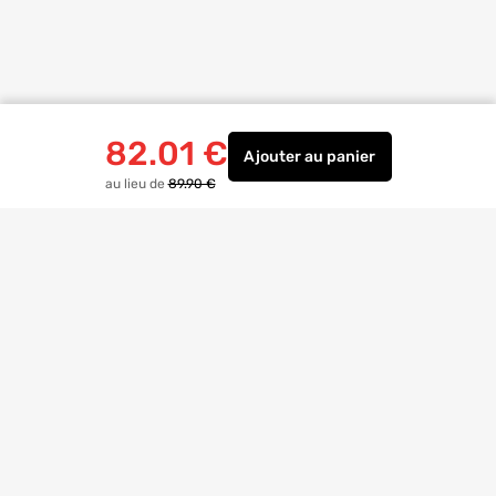
82.01
€
Ajouter
au panier
Regard de bouclage H 
au lieu de
89.90 €
Livraison à
domicile
Retrait magasin
gratuit
Echanges
et
retours
facilités
Bricoexperts
pour vous aider