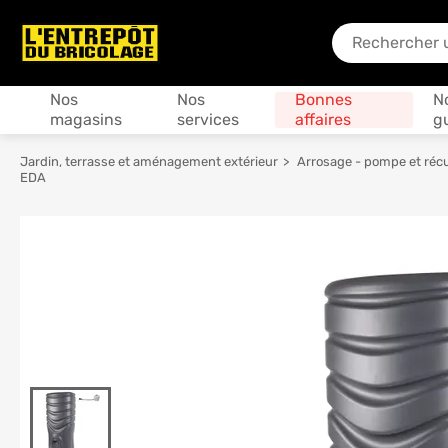
En quoi puis-je
Produits
Nos
Nos
Bonnes
N
magasins
services
affaires
g
Jardin, terrasse et aménagement extérieur
Arrosage - pompe et réc
EDA