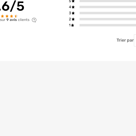
.6/5
5
4
3
2
 sur
9 avis
clients
1
T
Trier par