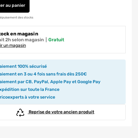
ter
au panier
Récupérateur d'eau granit avec collecteur 350 L -EDA
 épuisement des stocks
tock en magasin
ait 2h selon magasin
|
gratuit
ir un magasin
aiement 100% sécurisé
iement en 3 ou 4 fois sans frais dès 250€
iement par CB, PayPal, Apple Pay et Google Pay
pédition sur toute la France
icoexperts à votre service
Reprise de votre ancien produit