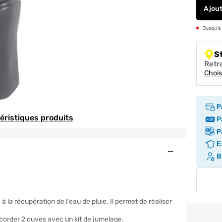
Ajou
Jusqu’à
S
Retr
Chois
P
téristiques produits
Pa
Pa
Ex
Ouvert
Br
 la récupération de l'eau de pluie. Il permet de réaliser
ccorder 2 cuves avec un kit de jumelage.