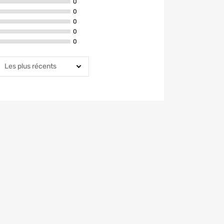
avis ont la note de 5 étoiles
0
avis ont la note de 4 étoiles
0
avis ont la note de 3 étoiles
0
avis ont la note de 2 étoiles
0
avis ont la note de 1 étoiles
0
rier par