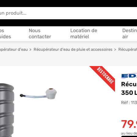
 vous aider ?
os
Nous
Location de
Destin
uides
contacter
matériel
air
upérateur d'eau
Récupérateur d'eau de pluie et accessoires
Récupérat
DESTOCKAGE
Récup
350 
Réf :
11
79
au lieu d