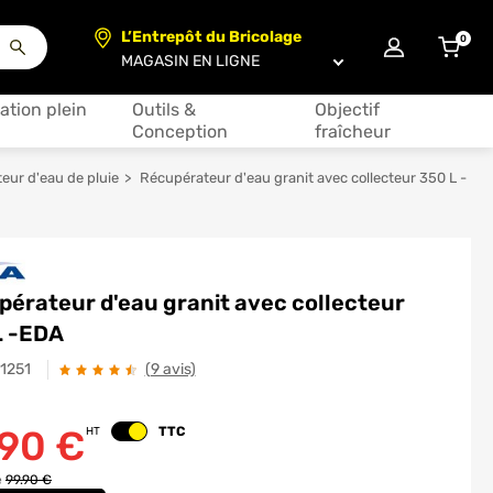
L’Entrepôt du Bricolage
0
articl
Choisir un magasin
ation plein
Outils &
Objectif
Conception
fraîcheur
eur d'eau de pluie
Récupérateur d'eau granit avec collecteur 350 L -
érateur d'eau granit avec collecteur
L -EDA
31251
(9 avis)
.90
€
TTC
HT
Changer le prix
e
99.90 €