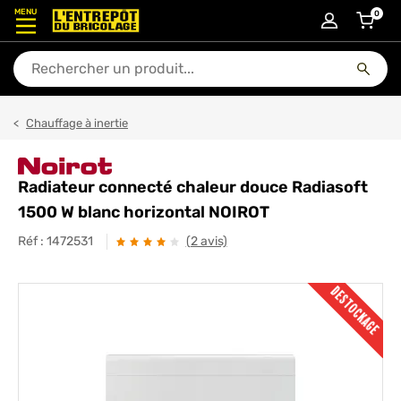
MENU
0
articl
En quoi puis-je vous aider ?
Chauffage à inertie
Radiateur connecté chaleur douce Radiasoft
1500 W blanc horizontal NOIROT
Réf :
1472531
(2 avis)
DESTOCKAGE