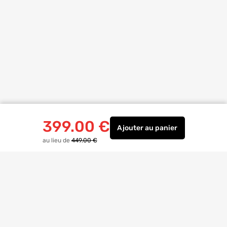
399.00
€
Ajouter
au panier
Radiateur connecté cha
au lieu de
449.00 €
Livraison à
domicile
Retrait magasin
gratuit