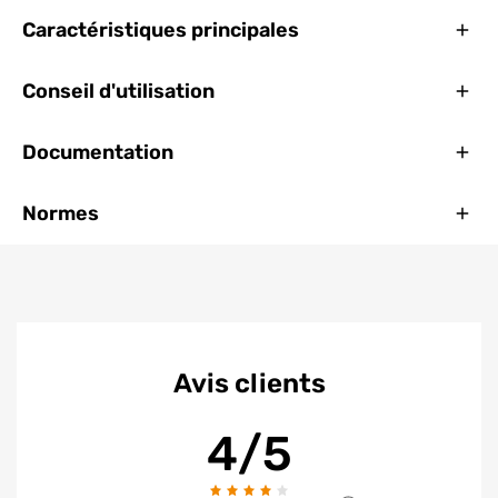
Ferm
Caractéristiques principales
Ferm
Conseil d'utilisation
Ferm
Documentation
Ferm
Normes
Avis clients
4/5