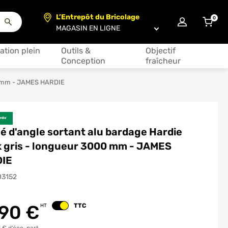
L’Entrepôt du Bricolage
0
articl
Choisir un magasin
ation plein
Outils &
Objectif
Conception
fraîcheur
000 mm - JAMES HARDIE
lé d'angle sortant alu bardage Hardie
k gris - longueur 3000 mm - JAMES
IE
03152
.90
€
TTC
HT
Changer le prix
 € d’éco-part.