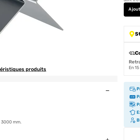
Ajou
S
C
Retr
en 1
téristiques produits
P
Ouvert
Pa
Pa
Ex
Br
ur 3000 mm.
Fermer