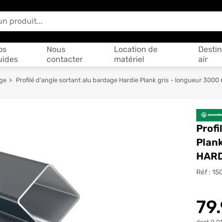
 vous aider ?
os
Nous
Location de
Destin
uides
contacter
matériel
air
ge
Profilé d'angle sortant alu bardage Hardie Plank gris - longueur 3
Profi
Plan
HARD
Réf :
15
79
dont 0.01