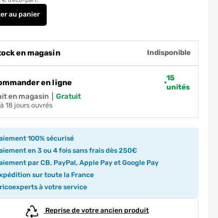
ter
au panier
Profilé d'angle sortant alu bardage Hardie Plank gris - long
tock en magasin
Indisponible
15
ommander en ligne
unités
ait en magasin
|
gratuit
5 à 18 jours ouvrés
aiement 100% sécurisé
iement en 3 ou 4 fois sans frais dès 250€
iement par CB, PayPal, Apple Pay et Google Pay
pédition sur toute la France
icoexperts à votre service
Reprise de votre ancien produit