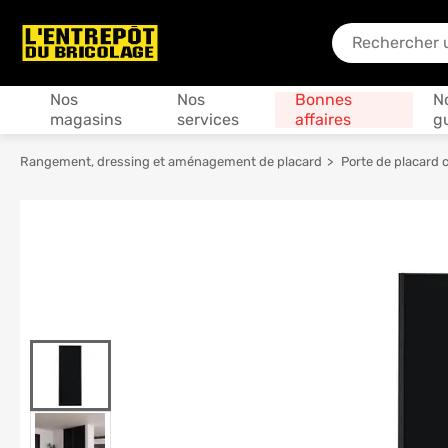
En quoi puis-je
Produits
Nos
Nos
Bonnes
N
magasins
services
affaires
g
Rangement, dressing et aménagement de placard
Porte de placard c