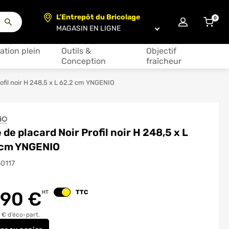
L’Entrepôt du Bricolage
0
articl
Choisir un magasin
ation plein
Outils &
Objectif
Conception
fraîcheur
rofil noir H 248,5 x L 62,2 cm YNGENIO
 de placard Noir Profil noir H 248,5 x L
 cm YNGENIO
50117
.90
€
TTC
HT
Changer le prix
 € d’éco-part.