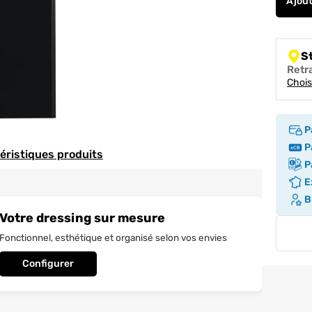
Ajou
S
Retr
Chois
P
Pa
téristiques produits
Pa
Ex
Br
Votre dressing sur mesure
Fonctionnel, esthétique et organisé selon vos envies
Configurer