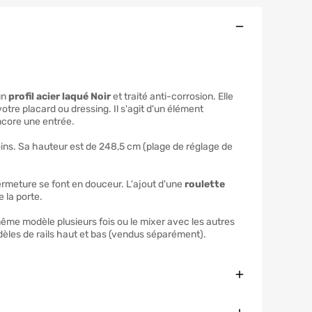
Ouvert
un
profil acier laqué Noir
et traité anti-corrosion. Elle
otre placard ou dressing. Il s'agit d'un élément
ncore une entrée.
soins. Sa hauteur est de 248,5 cm (plage de réglage de
 fermeture se font en douceur. L'ajout d'une
roulette
e la porte.
même modèle plusieurs fois ou le mixer avec les autres
dèles de rails haut et bas (vendus séparément).
Fermer
Fermer