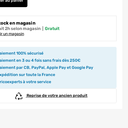
ter
au panier
Porte de placard Noir Profil noir H 248,5 x L 62,2 cm YNGENIO
tock en magasin
ait 2h selon magasin
|
gratuit
ir un magasin
aiement 100% sécurisé
iement en 3 ou 4 fois sans frais dès 250€
iement par CB, PayPal, Apple Pay et Google Pay
pédition sur toute la France
icoexperts à votre service
Reprise de votre ancien produit