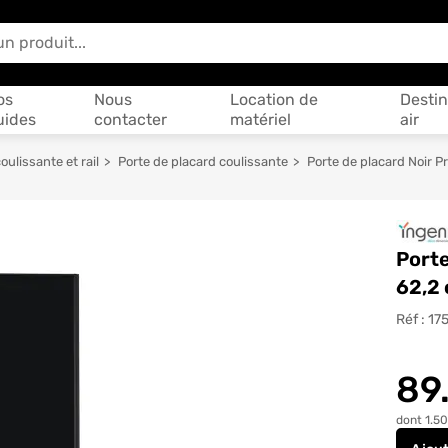
 vous aider ?
os
Nous
Location de
Destin
uides
contacter
matériel
air
oulissante et rail
Porte de placard coulissante
Porte de placard Noir P
Porte
62,2
Réf :
17
89
dont 1.50