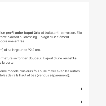
Ouvert
d'un
profil acier laqué Gris
et traité anti-corrosion. Elle
otre placard ou dressing. Il s'agit d'un élément
ncore une entrée.
) et sa largeur de 92,2 cm.
 fermeture se font en douceur. L'ajout d'une
roulette
e la porte.
même modèle plusieurs fois ou le mixer avec les autres
dèles de rails haut et bas (vendus séparément).
Fermer
Fermer