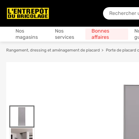
En quoi puis-je
Produits
Nos
Nos
Bonnes
N
magasins
services
affaires
g
Rangement, dressing et aménagement de placard
Porte de placard c