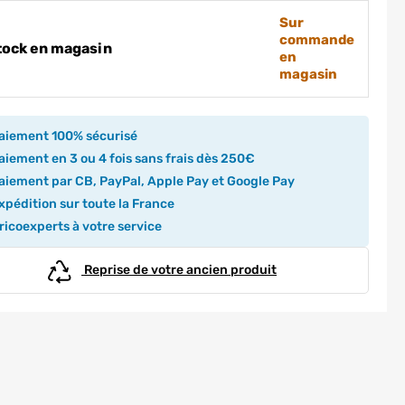
Sur
commande
tock en magasin
en
magasin
aiement 100% sécurisé
iement en 3 ou 4 fois sans frais dès 250€
iement par CB, PayPal, Apple Pay et Google Pay
pédition sur toute la France
icoexperts à votre service
Reprise de votre ancien produit