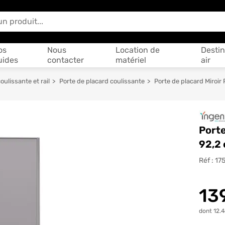
 vous aider ?
os
Nous
Location de
Destin
uides
contacter
matériel
air
oulissante et rail
Porte de placard coulissante
Porte de placard Miroir
Porte
92,2
Réf :
17
13
dont 12.4