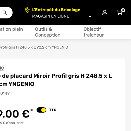
L’Entrepôt du Bricolage
0
articl
Choisir un magasin
ation plein
Outils &
Objectif
Conception
fraîcheur
 Profil gris H 248,5 x L 92,2 cm YNGENIO
 de placard Miroir Profil gris H 248,5 x L
 cm YNGENIO
50149
9.00
€
TTC
HT
Changer le prix
6 € d’éco-part.